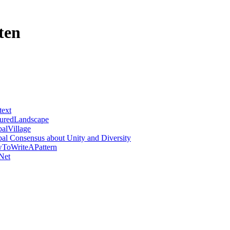
iten
text
turedLandscape
alVillage
l Consensus about Unity and Diversity
wToWriteAPattern
Net