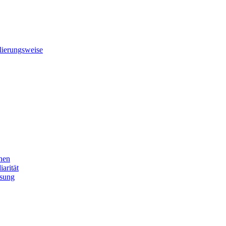
ierungsweise
nen
arität
ssung