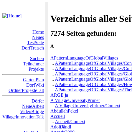
Verzeichnis aller Se
Home
7274 Seiten gefunden:
Neues
TestSeite
A
DorfTratsch
APatternLanguageOfGlobalVillages
Suchen
...
APatternLanguageOfGlobalVillages/Con
Teilnehmer
...
APatternLanguageOfGlobalVillages/Cul
Projekte
...
APatternLanguageOfGlobalVillages/Glob
...
APatternLanguageOfGlobalVillages/Globa
GartenPlan
...
APatternLanguageOfGlobalVillages/Ho
DorfWiki
...
APatternLanguageOfGlobalVillages/The
OrdnerProjekte_alt
ARGE ja
A VillageUniversityPrimer
Dörfer
...
A VillageUniversityPrimer/Context
NeueArbeit
AbdullahPekel
VideoBridge
Accueil
VillageInnovationTalk
...
Accueil/Context
AdolfJändl