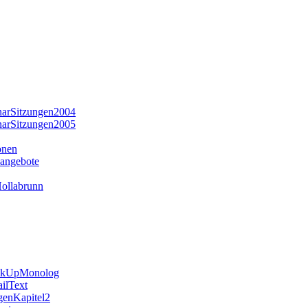
narSitzungen2004
narSitzungen2005
onen
angebote
llabrunn
ckUpMonolog
ilText
enKapitel2