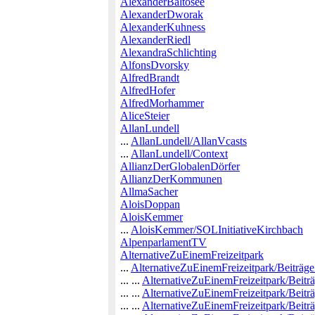
AlexanderBaltosee
AlexanderDworak
AlexanderKuhness
AlexanderRiedl
AlexandraSchlichting
AlfonsDvorsky
AlfredBrandt
AlfredHofer
AlfredMorhammer
AliceSteier
AllanLundell
...
AllanLundell/AllanVcasts
...
AllanLundell/Context
AllianzDerGlobalenDörfer
AllianzDerKommunen
AllmaSacher
AloisDoppan
AloisKemmer
...
AloisKemmer/SOLInitiativeKirchbach
AlpenparlamentTV
AlternativeZuEinemFreizeitpark
...
AlternativeZuEinemFreizeitpark/Beiträge
... ...
AlternativeZuEinemFreizeitpark/Beiträ
... ...
AlternativeZuEinemFreizeitpark/Beit
... ...
AlternativeZuEinemFreizeitpark/Beit