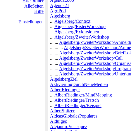
Agenda2000
AlleOrdner
Agenda21
AlleSeiten
AgriPod
Hilfe
Aigelsberg
...
Aigelsberg/Context
Einstellungen
...
Aigelsberg/ErsterWorkshop
...
Aigelsberg/Exkursionen
...
Aigelsberg/ZweiterWorkshop
... ...
Aigelsberg/ZweiterWorkshop/Anmeld
... ... ...
Aigelsberg/ZweiterWorkshop/Anmel
... ...
Aigelsberg/ZweiterWorkshop/BriefLo
... ...
Aigelsberg/ZweiterWorkshop/Call
... ...
Aigelsberg/ZweiterWorkshop/Organisa
... ...
Aigelsberg/ZweiterWorkshop/Progra
... ...
Aigelsberg/ZweiterWorkshop/Unterkun
AigelsbergZiel
AktivierungDurchNeueMedien
AlbertRiedinger
...
AlbertRiedinger/MindMapping
...
AlbertRiedinger/Tratsch
...
AlbertRiedlinger/Beispiel
AlbertSpitzer
AldeasGlobalesPopulares
Alduigeo
AlejandroVelasquez