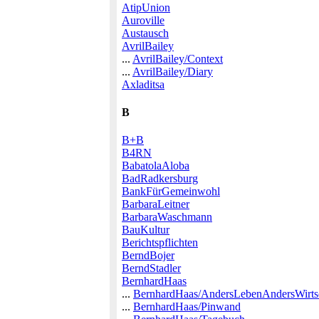
AtipUnion
Auroville
Austausch
AvrilBailey
...
AvrilBailey/Context
...
AvrilBailey/Diary
Axladitsa
B
B+B
B4RN
BabatolaAloba
BadRadkersburg
BankFürGemeinwohl
BarbaraLeitner
BarbaraWaschmann
BauKultur
Berichtspflichten
BerndBojer
BerndStadler
BernhardHaas
...
BernhardHaas/AndersLebenAndersWirts
...
BernhardHaas/Pinwand