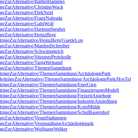
rägeZurAlternative/BärbelHammes
ägeZurAlternative/ChristineWack
ägeZurAlternative/DirkNeid
ägeZurAlternative/FranzNahrada
ägeZurAlternative/GabiWolf
ägeZurAlternative/HartmutSteuber
ägeZurAlternative/HeinzBerg
iträgeZurAlternative/HeinzBerg/GuedeLon
ägeZurAlternative/ManfredSchreiber
rägeZurAlternative/Schwimmteich
geZurAlternative/SitzungsProtokolle
ägeZurAlternative/TanjaWeinand
trägeZurAlternative/ThemenSammlung
eiträgeZurAlternative/ThemenSammlung/ArchäologiePark
/BeiträgeZurAlternative/ThemenSammlung/ArchäologiePark/HosTel
eiträgeZurAlternative/ThemenSammlung/EnerGien
eiträgeZurAlternative/ThemenSammlung/FinanzierungsModell
iträgeZurAlternative/ThemenSammlung/FreizeitAngebote
iträgeZurAlternative/ThemenSammlung/IndustrieAnsiedlung
eiträgeZurAlternative/ThemenSammlung/KornMühle
eiträgeZurAlternative/ThemenSammlung/SchulBauernhof
ägeZurAlternative/VeranStaltungen
ägeZurAlternative/VeranstaltungArchäologiepark
rägeZurAlternative/WolfgangWelker