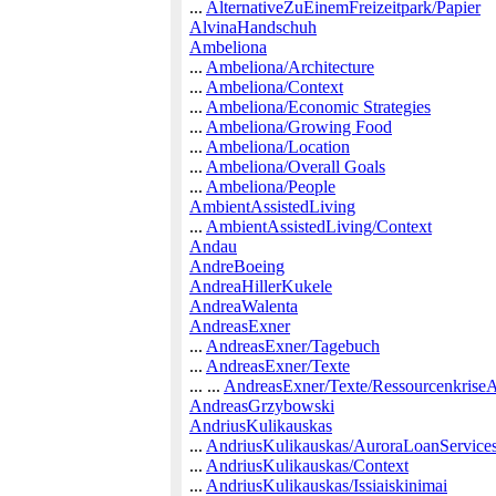
...
AlternativeZuEinemFreizeitpark/Papier
AlvinaHandschuh
Ambeliona
...
Ambeliona/Architecture
...
Ambeliona/Context
...
Ambeliona/Economic Strategies
...
Ambeliona/Growing Food
...
Ambeliona/Location
...
Ambeliona/Overall Goals
...
Ambeliona/People
AmbientAssistedLiving
...
AmbientAssistedLiving/Context
Andau
AndreBoeing
AndreaHillerKukele
AndreaWalenta
AndreasExner
...
AndreasExner/Tagebuch
...
AndreasExner/Texte
... ...
AndreasExner/Texte/Ressourcenkrise
AndreasGrzybowski
AndriusKulikauskas
...
AndriusKulikauskas/AuroraLoanService
...
AndriusKulikauskas/Context
...
AndriusKulikauskas/Issiaiskinimai