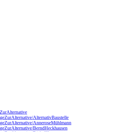
ZurAlternative
geZurAlternative/AlternativBaustelle
rägeZurAlternative/AnneroseMühlmann
rägeZurAlternative/BerndHeckhausen