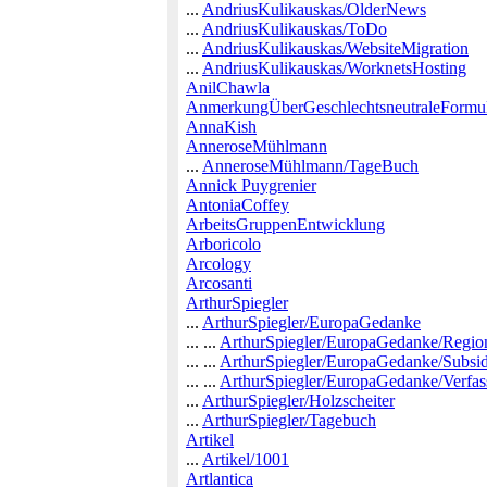
...
AndriusKulikauskas/OlderNews
...
AndriusKulikauskas/ToDo
...
AndriusKulikauskas/WebsiteMigration
...
AndriusKulikauskas/WorknetsHosting
AnilChawla
AnmerkungÜberGeschlechtsneutraleFormul
AnnaKish
AnneroseMühlmann
...
AnneroseMühlmann/TageBuch
Annick Puygrenier
AntoniaCoffey
ArbeitsGruppenEntwicklung
Arboricolo
Arcology
Arcosanti
ArthurSpiegler
...
ArthurSpiegler/EuropaGedanke
... ...
ArthurSpiegler/EuropaGedanke/Regio
... ...
ArthurSpiegler/EuropaGedanke/Subsidi
... ...
ArthurSpiegler/EuropaGedanke/Verfa
...
ArthurSpiegler/Holzscheiter
...
ArthurSpiegler/Tagebuch
Artikel
...
Artikel/1001
Artlantica