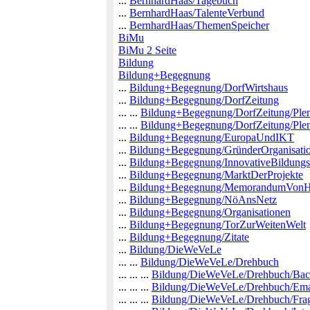
...
BernhardHaas/Tagebuch
...
BernhardHaas/TalenteVerbund
...
BernhardHaas/ThemenSpeicher
BiMu
BiMu 2 Seite
Bildung
Bildung+Begegnung
...
Bildung+Begegnung/DorfWirtshaus
...
Bildung+Begegnung/DorfZeitung
... ...
Bildung+Begegnung/DorfZeitung/Ple
... ...
Bildung+Begegnung/DorfZeitung/Ple
...
Bildung+Begegnung/EuropaUndIKT
...
Bildung+Begegnung/GründerOrganisati
...
Bildung+Begegnung/InnovativeBildungs
...
Bildung+Begegnung/MarktDerProjekte
...
Bildung+Begegnung/MemorandumVonHo
...
Bildung+Begegnung/NöAnsNetz
...
Bildung+Begegnung/Organisationen
...
Bildung+Begegnung/TorZurWeitenWelt
...
Bildung+Begegnung/Zitate
...
Bildung/DieWeVeLe
... ...
Bildung/DieWeVeLe/Drehbuch
... ... ...
Bildung/DieWeVeLe/Drehbuch/Ba
... ... ...
Bildung/DieWeVeLe/Drehbuch/Ema
... ... ...
Bildung/DieWeVeLe/Drehbuch/Frag