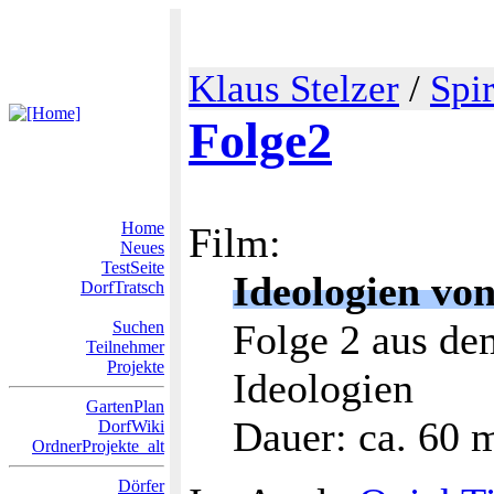
Klaus Stelzer
/
Spi
Folge2
Home
Film:
Neues
TestSeite
Ideologien vo
DorfTratsch
Folge 2 aus de
Suchen
Teilnehmer
Projekte
Ideologien
GartenPlan
Dauer: ca. 60 
DorfWiki
OrdnerProjekte_alt
Dörfer