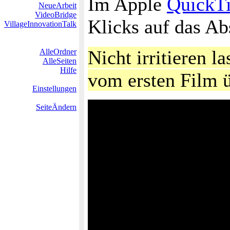
Im Apple
QuickT
NeueArbeit
VideoBridge
Klicks auf das Ab
VillageInnovationTalk
Nicht irritieren l
AlleOrdner
AlleSeiten
Hilfe
vom ersten Film 
Einstellungen
SeiteÄndern