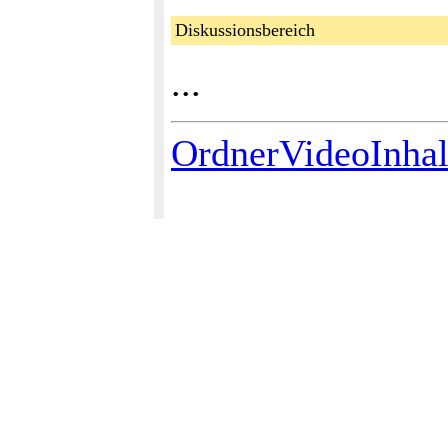
Diskussionsbereich
...
OrdnerVideoInhal