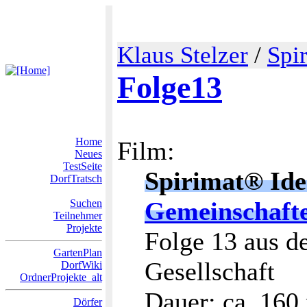
Klaus Stelzer
/
Spi
Folge13
Home
Film:
Neues
TestSeite
Spirimat® Ide
DorfTratsch
Gemeinschaft
Suchen
Teilnehmer
Projekte
Folge 13 aus d
GartenPlan
Gesellschaft
DorfWiki
OrdnerProjekte_alt
Dauer: ca. 160
Dörfer