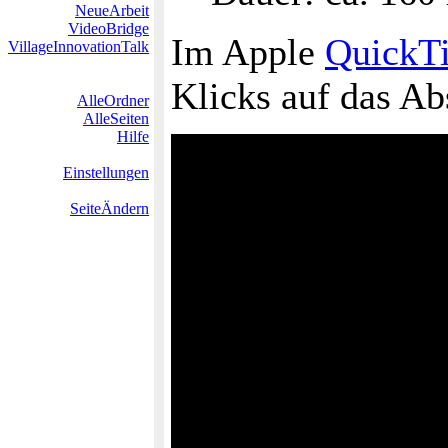
NeueArbeit
VideoBridge
Im Apple
QuickT
VillageInnovationTalk
Klicks auf das Ab
AlleOrdner
AlleSeiten
Hilfe
Einstellungen
SeiteÄndern