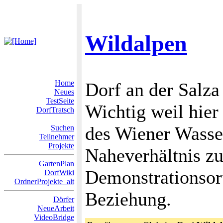
Wildalpen
Home
Dorf an der Salz
Neues
TestSeite
Wichtig weil hier
DorfTratsch
des Wiener Wasser
Suchen
Teilnehmer
Projekte
Naheverhältnis zu
GartenPlan
Demonstrationsort
DorfWiki
OrdnerProjekte_alt
Beziehung.
Dörfer
NeueArbeit
VideoBridge