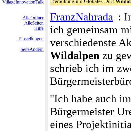
Bemühung um Globales Dorf
Wilda
VillageInnovationTalk
FranzNahrada
: 
AlleOrdner
AlleSeiten
ich gemeinsam m
Hilfe
Einstellungen
verschiedenste Ak
SeiteÄndern
Wildalpen
zu gew
schrieb ich im zw
Bürgermeisterbür
''Ich habe auch i
Bürgermeister Ures
eines Projektiniti