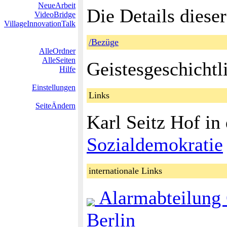
NeueArbeit
Die Details diese
VideoBridge
VillageInnovationTalk
/Bezüge
AlleOrdner
AlleSeiten
Geistesgeschicht
Hilfe
Einstellungen
Links
SeiteÄndern
Karl Seitz Hof in
Sozialdemokratie
internationale Links
Alarmabteilung 
Berlin