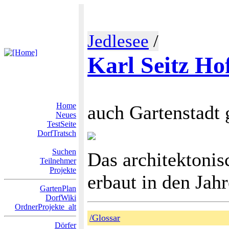
Jedlesee
/
Karl Seitz Ho
Home
auch Gartenstadt 
Neues
TestSeite
DorfTratsch
Suchen
Das architektonis
Teilnehmer
Projekte
erbaut in den Jah
GartenPlan
DorfWiki
OrdnerProjekte_alt
/Glossar
Dörfer