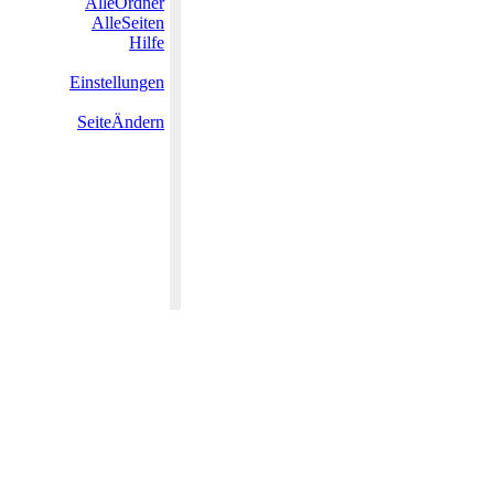
AlleOrdner
AlleSeiten
Hilfe
Einstellungen
SeiteÄndern