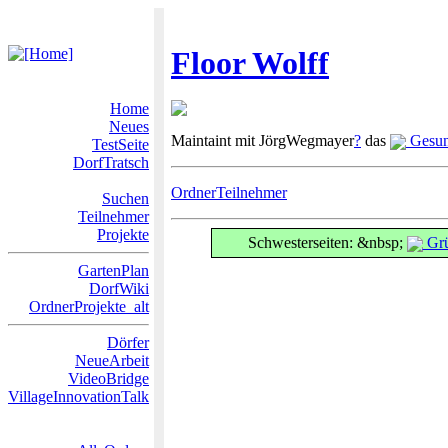
Floor Wolff
Home
Neues
Maintaint mit JörgWegmayer
?
das
Gesun
TestSeite
DorfTratsch
OrdnerTeilnehmer
Suchen
Teilnehmer
Projekte
Schwesterseiten: &nbsp;
Grü
GartenPlan
DorfWiki
OrdnerProjekte_alt
Dörfer
NeueArbeit
VideoBridge
VillageInnovationTalk