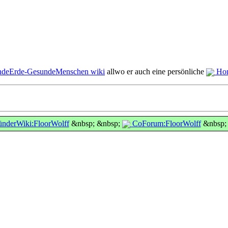
deErde-GesundeMenschen wiki
allwo er auch eine persönliche
Ho
nderWiki:FloorWolff
&nbsp; &nbsp;
CoForum:FloorWolff
&nbsp;