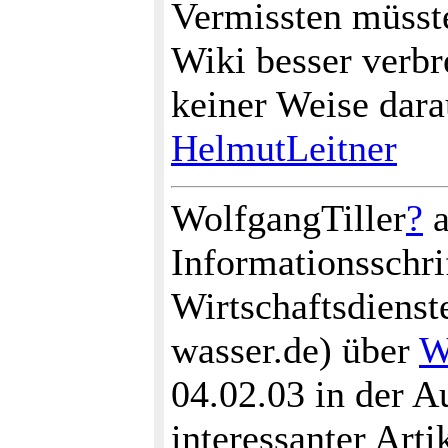
Vermissten müsste
Wiki besser verbre
keiner Weise darau
HelmutLeitner
WolfgangTiller
?
a
Informationsschri
Wirtschaftsdien
wasser.de) über
W
04.02.03 in der A
interessanter Art