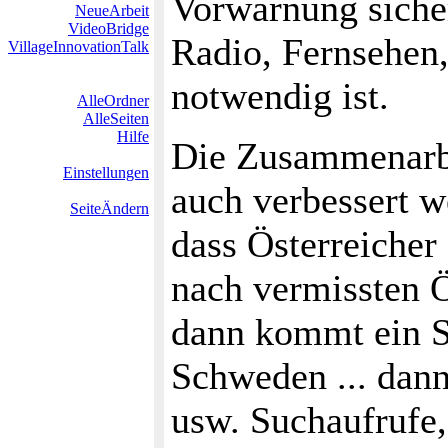
Vorwarnung sicher
NeueArbeit
VideoBridge
Radio, Fernsehen,
VillageInnovationTalk
notwendig ist.
AlleOrdner
AlleSeiten
Hilfe
Die Zusammenarbe
Einstellungen
auch verbessert w
SeiteÄndern
dass Österreicher
nach vermissten Ö
dann kommt ein S
Schweden ... dann
usw. Suchaufrufe,