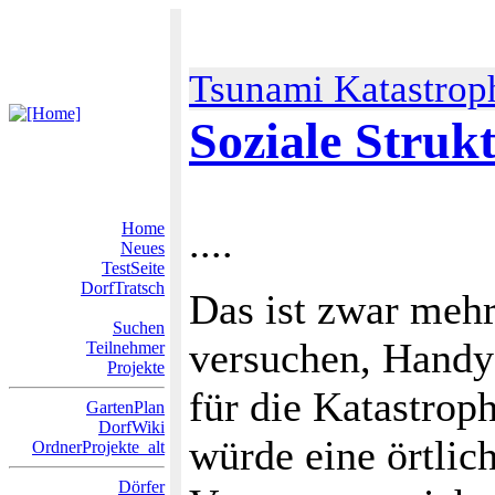
Tsunami Katastrop
Soziale Struk
Home
....
Neues
TestSeite
DorfTratsch
Das ist zwar mehr
Suchen
versuchen, Handy
Teilnehmer
Projekte
für die Katastrop
GartenPlan
DorfWiki
würde eine örtlich
OrdnerProjekte_alt
Dörfer