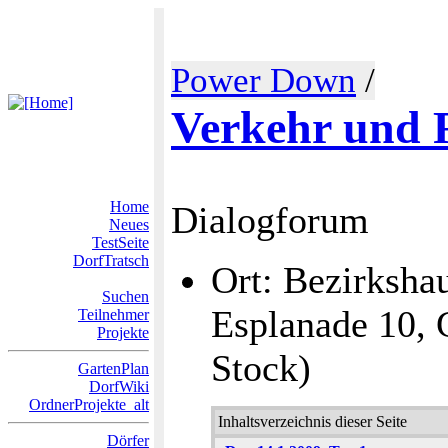
Power Down
/
Verkehr und
Home
Dialogforum
Neues
TestSeite
DorfTratsch
Ort: Bezirksh
Suchen
Esplanade 10, 
Teilnehmer
Projekte
Stock)
GartenPlan
DorfWiki
OrdnerProjekte_alt
Inhaltsverzeichnis dieser Seite
Dörfer