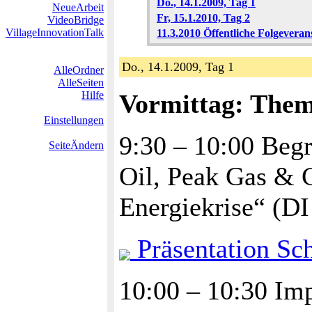
Do., 14.1.2009, Tag 1
NeueArbeit
Fr, 15.1.2010, Tag 2
VideoBridge
VillageInnovationTalk
11.3.2010 Öffentliche Folgeveran
Do., 14.1.2009, Tag 1
AlleOrdner
AlleSeiten
Hilfe
Vormittag: Them
Einstellungen
9:30 – 10:00 Beg
SeiteÄndern
Oil, Peak Gas &
Energiekrise“ (DI 
Präsentation Sc
10:00 – 10:30 Imp