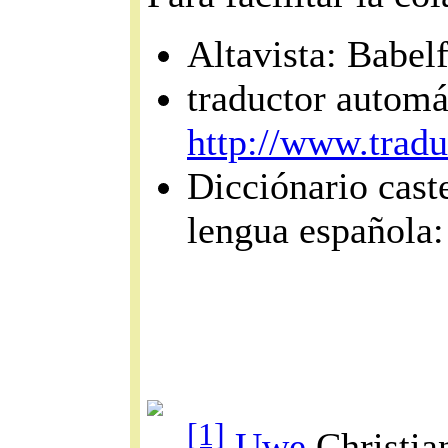
Altavista: Babel
traductor automát
http://www.tradu
Dicciónario cast
lengua española
[1]
Uwe
Christian