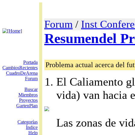
Forum
/
Inst Confere
Resumendel Pr
Portada
Problema actual acerca del fu
CambiosRecientes
CuadroDeArena
El Caliamento gl
Forum
Buscar
vida) van hacia e
Miembros
Proyectos
GartenPlan
Las zonas de vi
Categorías
Índice
Help