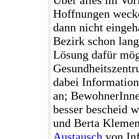
Über alles im Vor
Hoffnungen wecke
dann nicht eingeh
Bezirk schon lan
Lösung dafür mögl
Gesundheitszentr
dabei Informatio
an; BewohnerInne
besser bescheid 
und Berta Klemen
Austausch
von In