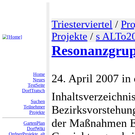
Triesterviertel
/
Pro
Projekte
/
s ALTo2
Resonanzgrup
Home
24. April 2007 in
Neues
TestSeite
DorfTratsch
Inhaltsverzeichnis
Suchen
Bezirksvorstehun
Teilnehmer
Projekte
der Maßnahmen E
GartenPlan
DorfWiki
OrdnerProjekte_alt