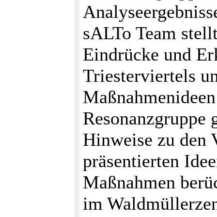
Analyseergebnis
sALTo Team stell
Eindrücke und Erk
Triesterviertels u
Maßnahmenideen v
Resonanzgruppe 
Hinweise zu den V
präsentierten Ide
Maßnahmen berück
im Waldmüllerzen