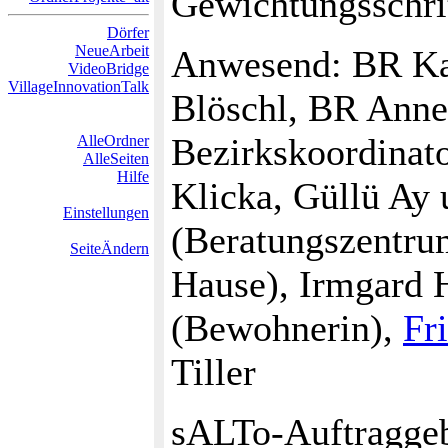
Gewichtungsschrit
Dörfer
NeueArbeit
Anwesend: BR Ka
VideoBridge
VillageInnovationTalk
Blöschl, BR Anne
Bezirkskoordinat
AlleOrdner
AlleSeiten
Hilfe
Klicka, Güllü Ay
Einstellungen
(Beratungszentru
SeiteÄndern
Hause), Irmgard 
(Bewohnerin),
Fr
Tiller
sALTo-Auftraggeb