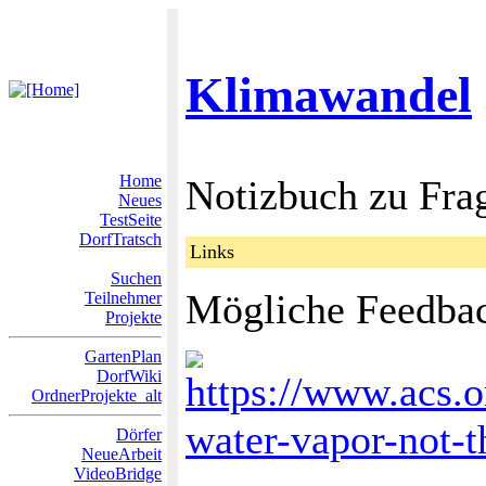
Klimawandel
Home
Notizbuch zu Fra
Neues
TestSeite
DorfTratsch
Links
Suchen
Mögliche Feedba
Teilnehmer
Projekte
GartenPlan
DorfWiki
https://www.acs.o
OrdnerProjekte_alt
water-vapor-not-t
Dörfer
NeueArbeit
VideoBridge