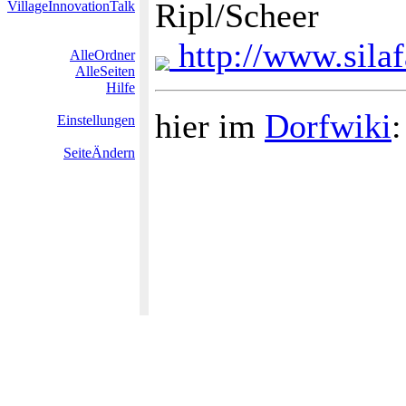
Ripl/Scheer
VillageInnovationTalk
http://www.sila
AlleOrdner
AlleSeiten
Hilfe
hier im
Dorfwiki
Einstellungen
SeiteÄndern