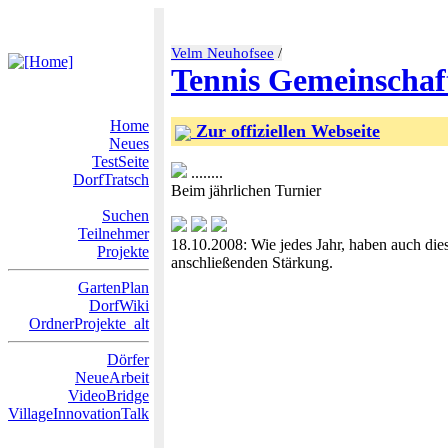
Velm Neuhofsee
/
Tennis Gemeinschaf
Home
Zur offiziellen Webseite
Neues
TestSeite
........
DorfTratsch
Beim jährlichen Turnier
Suchen
Teilnehmer
18.10.2008: Wie jedes Jahr, haben auch dies
Projekte
anschließenden Stärkung.
GartenPlan
DorfWiki
OrdnerProjekte_alt
Dörfer
NeueArbeit
VideoBridge
VillageInnovationTalk