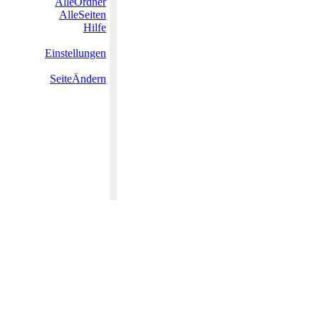
AlleOrdner
AlleSeiten
Hilfe
Einstellungen
SeiteÄndern