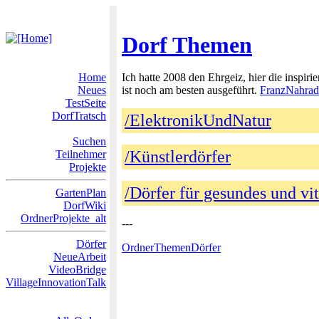
Dorf Themen
Home
Ich hatte 2008 den Ehrgeiz, hier die inspir
Neues
ist noch am besten ausgeführt.
FranzNahrad
TestSeite
DorfTratsch
/ElektronikUndNatur
Suchen
/Künstlerdörfer
Teilnehmer
Projekte
/Dörfer für gesundes und vit
GartenPlan
DorfWiki
OrdnerProjekte_alt
---
Dörfer
OrdnerThemenDörfer
NeueArbeit
VideoBridge
VillageInnovationTalk