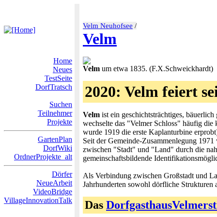
Velm Neuhofsee
/
Velm
Home
Velm
um etwa 1835. (F.X.Schweickhardt)
Neues
TestSeite
DorfTratsch
2020:
Velm
feiert s
Suchen
Teilnehmer
Velm
ist ein geschichtsträchtiges, bäuerli
Projekte
wechselte das "Velmer Schloss" häufig die 
wurde 1919 die erste Kaplanturbine erprobt
GartenPlan
Seit der Gemeinde-Zusammenlegung 1971
DorfWiki
zwischen "Stadt" und "Land" durch die nah
OrdnerProjekte_alt
gemeinschaftsbildende Identifikationsmögli
Dörfer
Als Verbindung zwischen Großstadt und Land
NeueArbeit
Jahrhunderten sowohl dörfliche Strukturen a
VideoBridge
VillageInnovationTalk
Das
DorfgasthausVelmerst