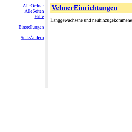
AlleOrdner
VelmerEinrichtungen
AlleSeiten
Hilfe
Langgewachsene und neuhinzugekommene Ei
Einstellungen
SeiteÄndern