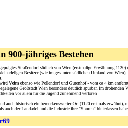
ein 900-jähriges Bestehen
ch geprägtes Straßendorf südlich von Wien (erstmalige Erwähnung 1120) 
kleinadeligen Besitzer (wie im gesamten südlichen Umland von Wien), h
).
 wird
Velm
ebenso wie Pellendorf und Gutenhof - vom ca 4 km entfern
egelegene Großstadt Wien besonders deutlich spürbar. Im drohenden Ve
chkeiten vor allem für die Jugend zunehmend verloren
 auch historisch ein bemerkenswerter Ort (1120 erstmals erwähnt), mod
ls auch der Landadel und die Industrie ihre "Spuren" hinterlassen habe
r69