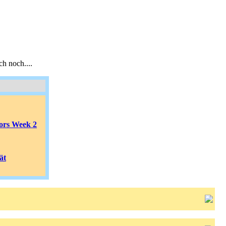
h noch....
tors Week 2
ät