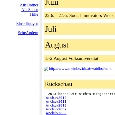
Juni
AlleOrdner
AlleSeiten
Hilfe
22.6. - 27.6. Social Innovators We
Einstellungen
Juli
SeiteÄndern
August
1.-2.August Volksuniversität
http://www.meinbezirk.at/waidhofen-an-d
Rückschau
  2013 haben wir nichts mitgeschrie
Archiv2012
Archiv2011
Archiv2010
Archiv2009
Archiv2008