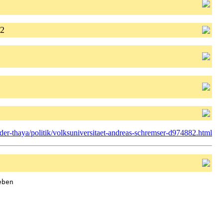
ek 2
er-thaya/politik/volksuniversitaet-andreas-schremser-d974882.html
ben
