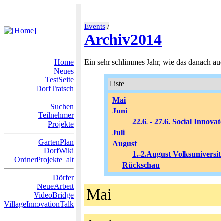
Events
/
Archiv2014
Home
Ein sehr schlimmes Jahr, wie das danach auc
Neues
TestSeite
Liste
DorfTratsch
Mai
Suchen
Juni
Teilnehmer
22.6. - 27.6. Social Innova
Projekte
Juli
GartenPlan
August
DorfWiki
1.-2.August Volksuniversit
OrdnerProjekte_alt
Rückschau
Dörfer
NeueArbeit
Mai
VideoBridge
VillageInnovationTalk