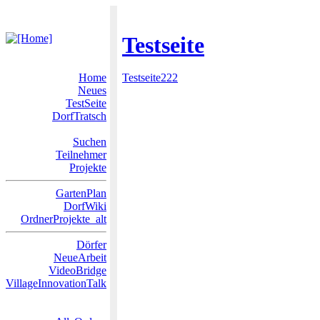
Testseite
Home
Testseite222
Neues
TestSeite
DorfTratsch
Suchen
Teilnehmer
Projekte
GartenPlan
DorfWiki
OrdnerProjekte_alt
Dörfer
NeueArbeit
VideoBridge
VillageInnovationTalk