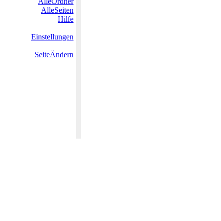
AlleOrdner
AlleSeiten
Hilfe
Einstellungen
SeiteÄndern