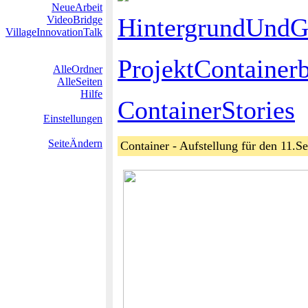
NeueArbeit
HintergrundUndG
VideoBridge
VillageInnovationTalk
ProjektContainerb
AlleOrdner
AlleSeiten
Hilfe
ContainerStories
Einstellungen
SeiteÄndern
Container - Aufstellung für den 11.