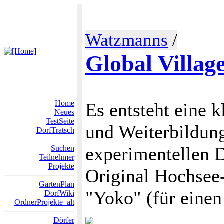
Watzmanns
/
Global Villag
Home
Es entsteht eine 
Neues
TestSeite
und Weiterbildung
DorfTratsch
experimentellen D
Suchen
Teilnehmer
Projekte
Original Hochsee
GartenPlan
"Yoko" (für einen 
DorfWiki
OrdnerProjekte_alt
Dörfer