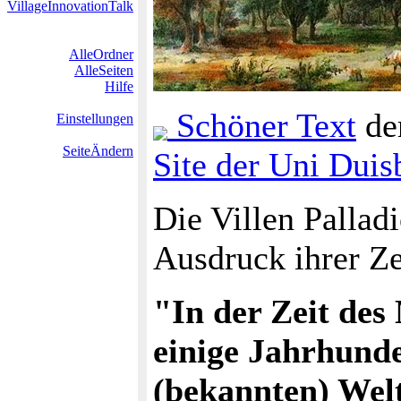
VillageInnovationTalk
AlleOrdner
AlleSeiten
Hilfe
Schöner Text
der
Einstellungen
SeiteÄndern
Site der Uni Duis
Die Villen Pallad
Ausdruck ihrer Ze
"In der Zeit des 
einige Jahrhunde
(bekannten) Welt