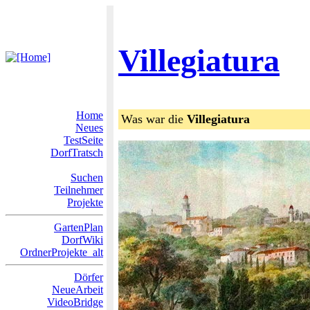
Villegiatura
Home
Was war die
Villegiatura
Neues
TestSeite
DorfTratsch
Suchen
Teilnehmer
Projekte
GartenPlan
DorfWiki
OrdnerProjekte_alt
Dörfer
NeueArbeit
VideoBridge