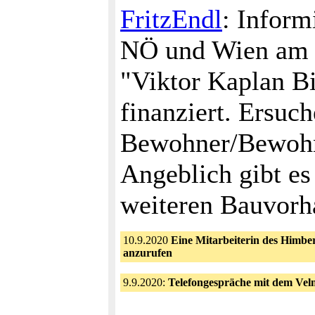
FritzEndl
: Inform
NÖ und Wien am G
"Viktor Kaplan B
finanziert. Ersuc
Bewohner/Bewohne
Angeblich gibt es
weiteren Bauvorh
10.9.2020
Eine Mitarbeiterin des Himb
anzurufen
9.9.2020:
Telefongespräche mit dem Ve