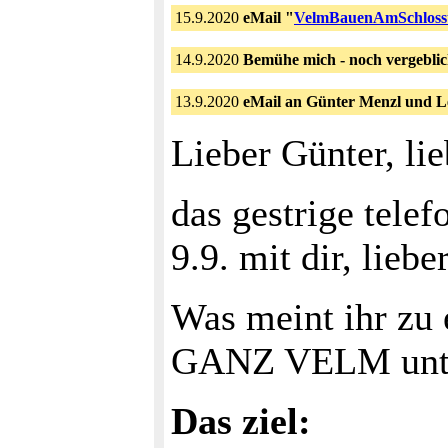
15.9.2020
eMail "
VelmBauenAmSchlosst
14.9.2020
Bemühe mich - noch vergebli
13.9.2020
eMail an Günter Menzl und L
Lieber Günter, li
das gestrige tele
9.9. mit dir, lieb
Was meint ihr zu 
GANZ VELM unter
Das ziel: