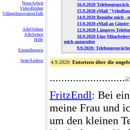
NeueArbeit
16.9.2020 Telefongespräc
VideoBridge
15.9.2020 eMail "VelmBau
VillageInnovationTalk
14.9.2020 Bemühe mich - 
13.9.2020 eMail an Günter
AlleOrdner
12.9.2020 Längeres Telefo
AlleSeiten
10.9.2020 Eine Mitarbeit
Hilfe
mich anzurufen
9.9.2020: Telefongespräc
Einstellungen
SeiteÄndern
4.9.2020:
Entsetzen über die ungeb
..........................
FritzEndl
: Bei ei
meine Frau und ic
um den kleinen Te