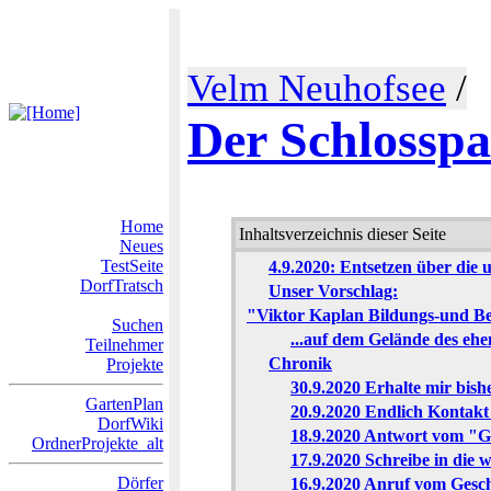
Velm Neuhofsee
/
Der Schlossp
Home
Inhaltsverzeichnis dieser Seite
Neues
TestSeite
4.9.2020: Entsetzen über die 
DorfTratsch
Unser Vorschlag:
"Viktor Kaplan Bildungs-und Beg
Suchen
...auf dem Gelände des e
Teilnehmer
Chronik
Projekte
30.9.2020 Erhalte mir bi
GartenPlan
20.9.2020 Endlich Kontakt
DorfWiki
18.9.2020 Antwort vom "
OrdnerProjekte_alt
17.9.2020 Schreibe in die
Dörfer
16.9.2020 Anruf vom Gesc