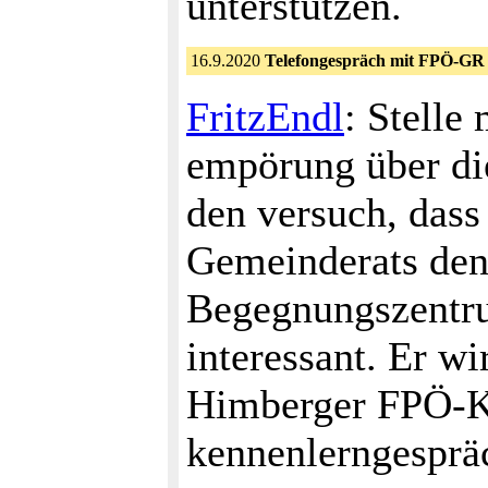
unterstützen.
16.9.2020
Telefongespräch mit FPÖ-GR
FritzEndl
: Stelle
empörung über die
den versuch, dass
Gemeinderats den
Begegnungszent
interessant. Er w
Himberger FPÖ-Kl
kennenlerngesprä