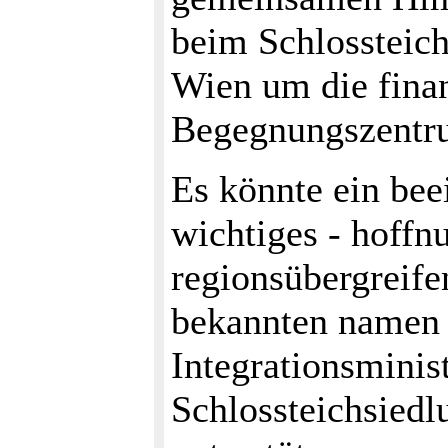
beim Schlossteic
Wien um die fina
Begegnungszent
Es könnte ein bee
wichtiges - hoffn
regionsübergreife
bekannten namen 
Integrationsminis
Schlossteichsiedl