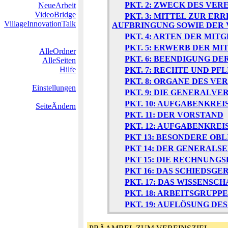
PKT. 2: ZWECK DES VER
NeueArbeit
VideoBridge
PKT. 3: MITTEL ZUR E
VillageInnovationTalk
AUFBRINGUNG SOWIE DER
PKT. 4: ARTEN DER MIT
PKT. 5: ERWERB DER M
AlleOrdner
PKT. 6: BEENDIGUNG D
AlleSeiten
Hilfe
PKT. 7: RECHTE UND PF
PKT. 8: ORGANE DES VE
Einstellungen
PKT. 9: DIE GENERALV
PKT. 10: AUFGABENKR
SeiteÄndern
PKT. 11: DER VORSTAND
PKT. 12: AUFGABENKREI
PKT 13: BESONDERE OB
PKT 14: DER GENERALS
PKT 15: DIE RECHNUNG
PKT 16: DAS SCHIEDSGE
PKT. 17: DAS WISSENS
PKT. 18: ARBEITSGRUPPE
PKT. 19: AUFLÖSUNG DE