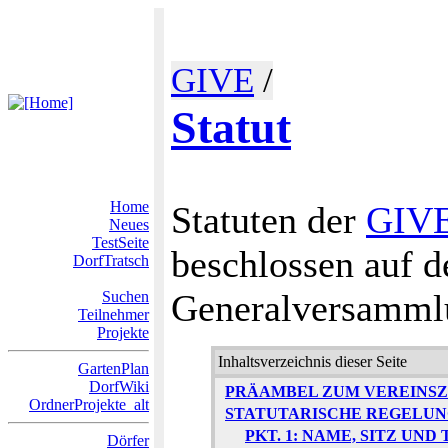
GIVE
/
Statut
Home
Statuten der
GIV
Neues
TestSeite
beschlossen auf d
DorfTratsch
Generalversamml
Suchen
Teilnehmer
Projekte
Inhaltsverzeichnis dieser Seite
GartenPlan
DorfWiki
PRÄAMBEL ZUM VEREINSZ
OrdnerProjekte_alt
STATUTARISCHE REGELU
PKT. 1: NAME, SITZ UN
Dörfer