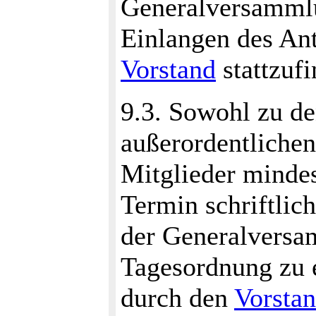
Generalversammlu
Einlangen des An
Vorstand
stattzufi
9.3. Sowohl zu de
außerordentliche
Mitglieder minde
Termin schriftli
der Generalversa
Tagesordnung zu e
durch den
Vorsta