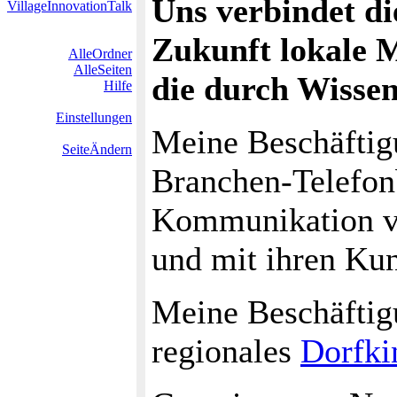
Uns verbindet die
VillageInnovationTalk
Zukunft lokale M
AlleOrdner
AlleSeiten
die durch Wissen
Hilfe
Einstellungen
Meine Beschäftig
SeiteÄndern
Branchen-Telefon
Kommunikation v
und mit ihren Ku
Meine Beschäftigu
regionales
Dorfki