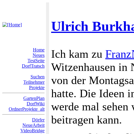
Ulrich Burkh
Home
Ich kam zu
Franz
Neues
TestSeite
Witzenhausen in 
DorfTratsch
von der Montags
Suchen
Teilnehmer
Projekte
hatte. Die Ideen 
GartenPlan
werde mal sehen 
DorfWiki
OrdnerProjekte_alt
beitragen kann.
Dörfer
NeueArbeit
VideoBridge