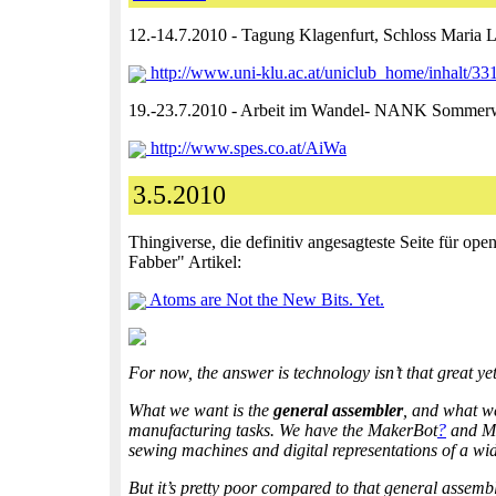
12.-14.7.2010 - Tagung Klagenfurt, Schloss Ma
http://www.uni-klu.ac.at/uniclub_home/inhalt/33
19.-23.7.2010 - Arbeit im Wandel- NANK Sommerw
http://www.spes.co.at/AiWa
3.5.2010
Thingiverse, die definitiv angesagteste Seite für op
Fabber" Artikel:
Atoms are Not the New Bits. Yet.
For now, the answer is technology isn’t that great yet
What we want is the
general assembler
, and what we
manufacturing tasks. We have the MakerBot
?
and Me
sewing machines and digital representations of a wide
But it’s pretty poor compared to that general assemb