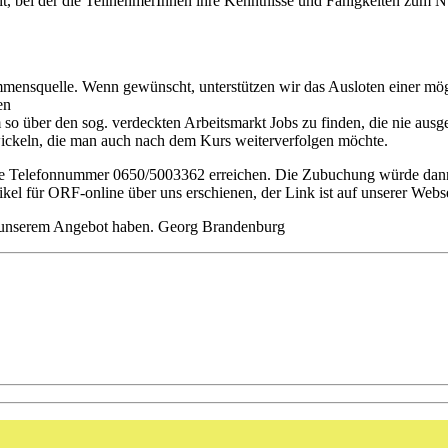
eit, bei der die TeilnehmerInnen ihre Kenntnisse und Fähigkeiten zum 
ommensquelle. Wenn gewünscht, unterstützen wir das Ausloten einer mög
en
 so über den sog. verdeckten Arbeitsmarkt Jobs zu finden, die nie aus
wickeln, die man auch nach dem Kurs weiterverfolgen möchte.
die Telefonnummer 0650/5003362 erreichen. Die Zubuchung würde dann
kel für ORF-online über uns erschienen, der Link ist auf unserer Webse
an unserem Angebot haben. Georg Brandenburg