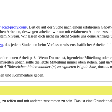
.acad-profy.com/
. Bist du auf der Suche nach einem erfahrenen Ghostw
ichen Arbeiten, deswegen arbeiten wir nur mit erfahrenen Autoren zusa
m Niveau. Wir lassen dich nicht im Stich! Sende uns deine Anfrage un
en
, das jedem Studenten beim Verfassen wissenschaftlicher Arbeiten hil
eite der neuen Arbeit paßt. Wenn Du meinst, irgendeine Mitteilung oder e
umsseiten üblich sollte die letzte Mitteilung immer oben stehen. (
gilt ni
it 4 Tildezeichen hintereinander (~) zu signieren ist gute Sitte, dara
sionen und Kommentare geben.
 zu reifen und mit anderen zusammen zu sein. Das ist eine Grundannah