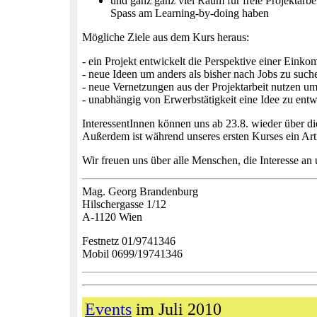
und ganz ganz viel Raum für freie Projektarb
Spass am Learning-by-doing haben
Mögliche Ziele aus dem Kurs heraus:
- ein Projekt entwickelt die Perspektive einer Eink
- neue Ideen um anders als bisher nach Jobs zu such
- neue Vernetzungen aus der Projektarbeit nutzen um
- unabhängig von Erwerbstätigkeit eine Idee zu ent
InteressentInnen können uns ab 23.8. wieder über 
Außerdem ist während unseres ersten Kurses ein Arti
Wir freuen uns über alle Menschen, die Interesse 
Mag. Georg Brandenburg
Hilschergasse 1/12
A-1120 Wien
Festnetz 01/9741346
Mobil 0699/19741346
Events
im Juli 2010