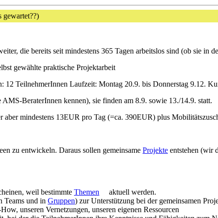
s gewartet??)
iter, die bereits seit mindestens 365 Tagen arbeitslos sind (ob sie in de
lbst gewählte praktische Projektarbeit
n: 12 TeilnehmerInnen Laufzeit: Montag 20.9. bis Donnerstag 9.12. K
 AMS-BeraterInnen kennen), sie finden am 8.9. sowie 13./14.9. statt.
oder aber mindestens 13EUR pro Tag (=ca. 390EUR) plus Mobilitätszu
ideen zu entwickeln. Daraus sollen gemeinsame
Projekte
entstehen (wir 
cheinen, weil bestimmte
Themen
aktuell werden.
 in Teams und in
Gruppen
) zur Unterstützung bei der gemeinsamen Proje
-How, unseren Vernetzungen, unseren eigenen Ressourcen