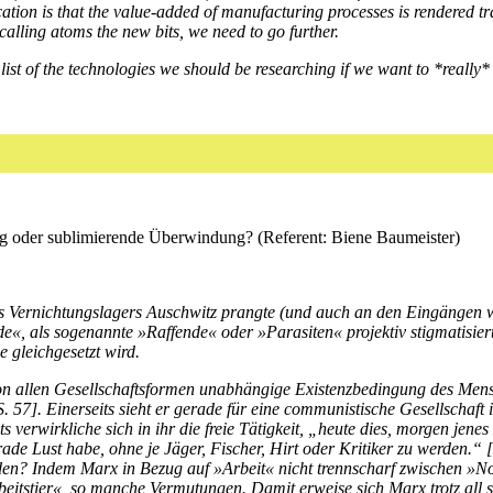
ation is that the value-added of manufacturing processes is rendered tra
t calling atoms the new bits, we need to go further.
st of the technologies we should be researching if we want to *really* 
 oder sublimierende Überwindung? (Referent: Biene Baumeister)
des Vernichtungslagers Auschwitz prangte (und auch an den Eingängen 
nde«, als sogenannte »Raffende« oder »Parasiten« projektiv stigmatisie
 gleichgesetzt wird.
 von allen Gesellschaftsformen unabhängige Existenzbedingung des Me
57]. Einerseits sieht er gerade für eine communistische Gesellschaft i
 verwirkliche sich in ihr die freie Tätigkeit, „heute dies, morgen jene
erade Lust habe, ohne je Jäger, Fischer, Hirt oder Kritiker zu werden.
erden? Indem Marx in Bezug auf »Arbeit« nicht trennscharf zwischen »
itstier«, so manche Vermutungen. Damit erweise sich Marx trotz all se