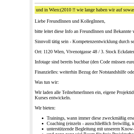
und in Wien:(2010 !! wie lange haben wir auf sowa
Liebe FreundInnen und KollegInnen,
bitte leitet diese Info an FreundInnen und Bekannte we
Sinnvoll tätig sein - Kompetenzentwicklung durch se
Ort: 1120 Wien, Vivenotgasse 48 / 3. Stock Eckdate
Infotage sind bereits buchbar (den Code müssen eure
Finanzielles: weiterhin Bezug der Notstandshilfe 
Was tun wir:
Wir laden alle TeilnehmerInnen ein, eigene Projekt
Kurses entwickeln.
Wir bieten:
Trainings, wann immer diese zweckmäßig ers
Coaching (einzeln - ausschließlich freiwillig,
unterstützende Begleitung mit unserem Know