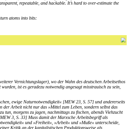
nsparent, repeatable, and hackable. It’s hard to over-estimate the
turn atoms into bits:
weiterer Vernichtungslager), wo der Wahn des deutschen Arbeitsethos
rt wurden, ist es geradezu notwendig angesagt misstrauisch zu sein,
nschen, ewige Naturnotwendigkeit« [MEW 23, S. 57] und andererseits
n der Arbeit nicht nur das »Mittel zum Leben, sondern selbst das
s zu tun, morgens zu jagen, nachmittags zu fischen, abends Viehzucht
“ [MEW 3, S. 33] Muss damit der Marxsche Arbeitsbegriff als
Notwendigkeit« und »Freiheit«, »Arbeit« und »Muße« unterscheide,
iner Kritik an der kapitalistischen Produktionsweise als