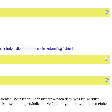
r-schulen-die-sinn-haben-ein-zukunftsg-1.html
Talenten, Wünschen, Sehnsüchten – nach dem, was ich wirklich,
 viele Menschen mit persönlichen Veränderungen und Umbrüchen einher,