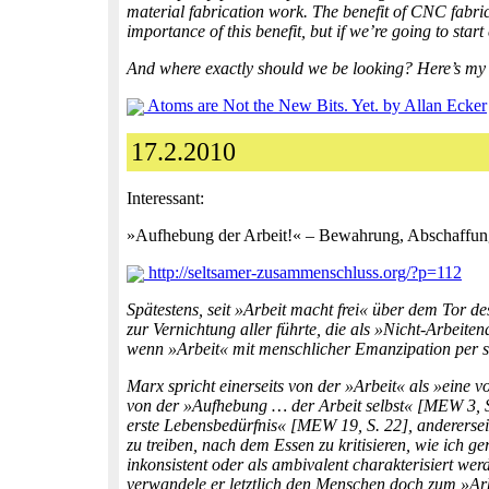
material fabrication work. The benefit of CNC fabric
importance of this benefit, but if we’re going to star
And where exactly should we be looking? Here’s my li
Atoms are Not the New Bits. Yet. by Allan Ecker
17.2.2010
Interessant:
»Aufhebung der Arbeit!« – Bewahrung, Abschaffung
http://seltsamer-zusammenschluss.org/?p=112
Spätestens, seit »Arbeit macht frei« über dem Tor 
zur Vernichtung aller führte, die als »Nicht-Arbeite
wenn »Arbeit« mit menschlicher Emanzipation per se
Marx spricht einerseits von der »Arbeit« als »eine
von der »Aufhebung … der Arbeit selbst« [MEW 3, S. 
erste Lebensbedürfnis« [MEW 19, S. 22], andererseits
zu treiben, nach dem Essen zu kritisieren, wie ich g
inkonsistent oder als ambivalent charakterisiert w
verwandele er letztlich den Menschen doch zum »Arbe