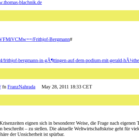
w.thomas-blachnik.de
CRiVFMiVCMw==/Frithjof-Bergmann
#
04/frithjof-bergmann-in-gÃ¶ttingen-auf-dem-podium-mit-gerald-hÃ¼the
/
fn
FranzNahrada
May 28, 2011 18:33 CET
risenzeiten eignen sich in besonderer Weise, die Frage nach eigenen 
nn beschreibt – zu stellen. Die aktuelle Weltwirtschaftskrise geht für
häre der Unsicherheit ist spürbar.