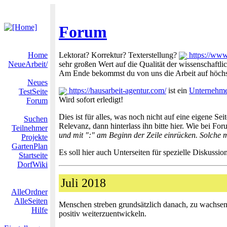
Forum
Home
Lektorat? Korrektur? Texterstellung?
https://www
NeueArbeit/
sehr großen Wert auf die Qualität der wissenschaftl
Am Ende bekommst du von uns die Arbeit auf höchste
Neues
https://hausarbeit-agentur.com/
ist ein
Unternehm
TestSeite
Wird sofort erledigt!
Forum
Dies ist für alles, was noch nicht auf eine eigene S
Suchen
Relevanz, dann hinterlass ihn bitte hier. Wie bei For
Teilnehmer
und mit ":" am Beginn der Zeile einrücken. Solche m
Projekte
GartenPlan
Es soll hier auch Unterseiten für spezielle Diskus
Startseite
DorfWiki
Juli 2018
AlleOrdner
AlleSeiten
Menschen streben grundsätzlich danach, zu wachsen,
Hilfe
positiv weiterzuentwickeln.