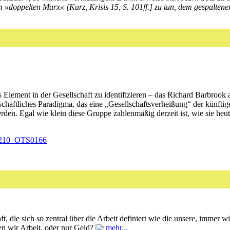
»doppelten Marx« [Kurz, Krisis 15, S. 101ff.] zu tun, dem gespaltenen
ement in der Gesellschaft zu identifizieren – das Richard Barbrook a
chaftliches Paradigma, das eine „Gesellschaftsverheißung“ der künftige
den. Egal wie klein diese Gruppe zahlenmäßig derzeit ist, wie sie heut
00210_OTS0166
ft, die sich so zentral über die Arbeit definiert wie die unsere, immer 
hen wir Arbeit, oder nur Geld?
mehr...