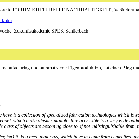
ria Loretto FORUM KULTURELLE NACHHALTIGKEIT „Veränderung orga
13.htm
oche, Zukunftsakademie SPES, Schlierbach
en manufacturing und automatisierte Eigenproduktion, hat einen Blog und
.
 have is a collection of specialized fabrication technologies which low
ndel, which make plastics manufacture accessible to a very wide au
 class of objects are becoming close to, if not indistinguishable from, t
ler, isn’t it. You need materials, which have to come from centralized 