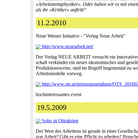
»Arbeitsmetaphysiker«. Oder haben wir es mit einem 
als ihr »Kritiker« auftritt?
11.2.2010
Neue Wiener Initiative - "Verlag Neue Arbeit"
http://www.neuearbeit.net/
Der Verlag NEUE ARBEIT versucht ein innovatives El
schaft verkündet ein neues ökonomisches und gesells
Produktionsweise, sind im Begriff hegemonial zu wer
Arbeitsmodelle vorweg.
http://www.ots.at/presseaussendung/OTS_201
hochinteressantes event
19.5.2009
Soho in Ottrakring
Der Wert des Arbeitens ist gerade in einer Gesellscha
von Arbeit? Gibt es eine Pflicht zu arbeiten? Brauc