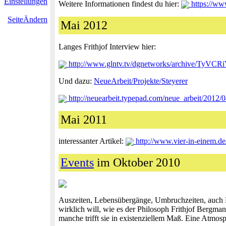
Einstellungen
Weitere Informationen findest du hier:
https://ww
SeiteÄndern
Mai 2012
Langes Frithjof Interview hier:
http://www.glntv.tv/dgnetworks/archive/TyV
Und dazu:
NeueArbeit/Projekte/Steyerer
http://neuearbeit.typepad.com/neue_arbeit/2012/
Mai 2011
interessanter Artikel:
http://www.vier-in-einem.de
Events
im Oktober 2010
Auszeiten, Lebensübergänge, Umbruchzeiten, auch K
wirklich will, wie es der Philosoph Frithjof Bergma
manche trifft sie in existenziellem Maß. Eine Atmosp