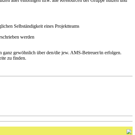
Nutzen aller einbringen bzw. alle Ressourcen der Gruppe nutzen und
lichen Selbständigkeit eines Projektteams
geschrieben werden
 ganz gewöhnlich über den/die jew. AMS-Betreuer/in erfolgen.
ite zu finden.