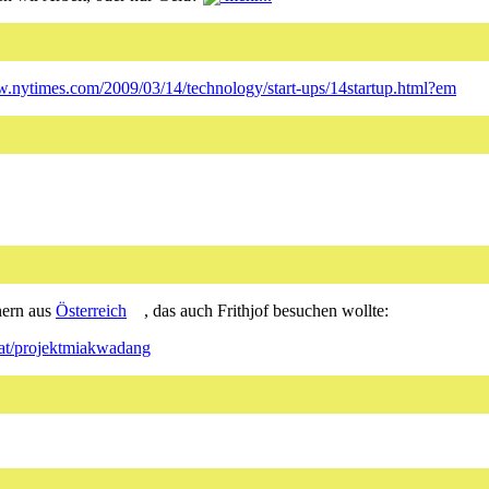
.nytimes.com/2009/03/14/technology/start-ups/14startup.html?em
nern aus
Österreich
, das auch Frithjof besuchen wollte:
.at/projektmiakwadang