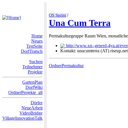
OS Sprint
/
Una Cum Terra
Home
Permakulturgruppe Raum Wien, monatliche
Neues
http://www.xn--grnerd-4ya.at/even
TestSeite
Kontakt: unacumterra (AT) riseup.net
DorfTratsch
Suchen
OrdnerPermakultur
Teilnehmer
Projekte
GartenPlan
DorfWiki
OrdnerProjekte_alt
Dörfer
NeueArbeit
VideoBridge
VillageInnovationTalk