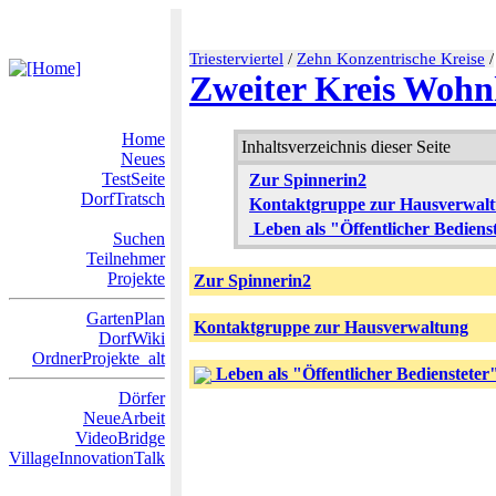
Triesterviertel
/
Zehn Konzentrische Kreise
/
Zweiter Kreis Woh
Home
Inhaltsverzeichnis dieser Seite
Neues
TestSeite
Zur Spinnerin2
DorfTratsch
Kontaktgruppe zur Hausverwal
Leben als "Öffentlicher Bediens
Suchen
Teilnehmer
Projekte
Zur Spinnerin2
GartenPlan
Kontaktgruppe zur Hausverwaltung
DorfWiki
OrdnerProjekte_alt
Leben als "Öffentlicher Bediensteter
Dörfer
NeueArbeit
VideoBridge
VillageInnovationTalk