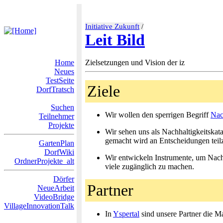
Initiative Zukunft
/
Leit Bild
Home
Zielsetzungen und Vision der iz
Neues
TestSeite
Ziele
DorfTratsch
Suchen
Wir wollen den sperrigen Begriff
Nac
Teilnehmer
Projekte
Wir sehen uns als Nachhaltigkeitskatal
gemacht wird an Entscheidungen teil
GartenPlan
DorfWiki
Wir entwickeln Instrumente, um Nachh
OrdnerProjekte_alt
viele zugänglich zu machen.
Dörfer
Partner
NeueArbeit
VideoBridge
VillageInnovationTalk
In
Yspertal
sind unsere Partner die 