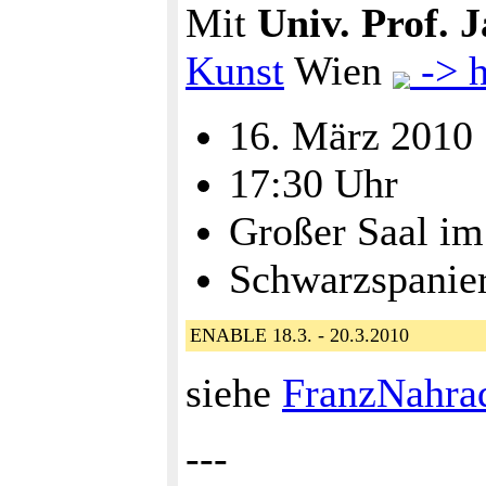
Mit
Univ. Prof. 
Kunst
Wien
-> h
16. März 2010
17:30 Uhr
Großer Saal im
Schwarzspanier
ENABLE 18.3. - 20.3.2010
siehe
FranzNahra
---