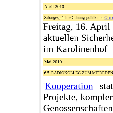
April 2010
Salongespräch »Ordnungspolitik und
Geme
Freitag, 16. Apri
aktuellen Sicherh
im Karolinenhof
Mai 2010
6.5. RADIOKOLLEG ZUM MITREDEN So
'
Kooperation
sta
Projekte, komple
Genossenschaften