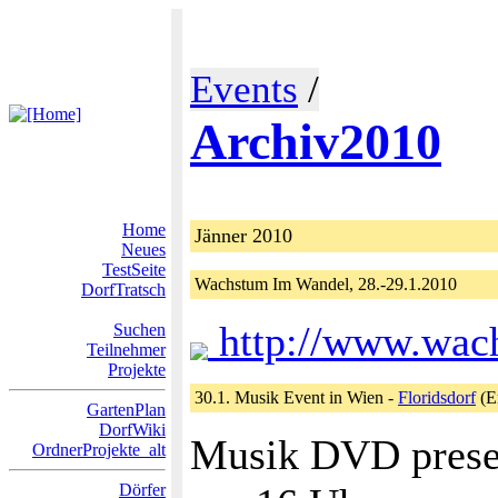
Events
/
Archiv2010
Home
Jänner 2010
Neues
TestSeite
Wachstum Im Wandel, 28.-29.1.2010
DorfTratsch
http://www.wac
Suchen
Teilnehmer
Projekte
30.1. Musik Event in Wien -
Floridsdorf
(E
GartenPlan
DorfWiki
Musik DVD presen
OrdnerProjekte_alt
Dörfer