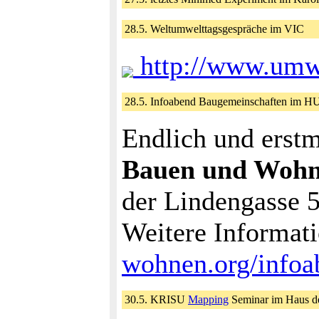
28.5. Weltumwelttagsgespräche im VIC
http://www.umwe
28.5. Infoabend Baugemeinschaften im H
Endlich und erstm
Bauen und Woh
der Lindengasse 
Weitere Informat
wohnen.org/infoa
30.5. KRISU
Mapping
Seminar im Haus de