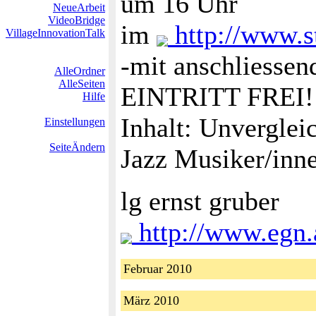
um 16 Uhr
NeueArbeit
VideoBridge
im
http://www.s
VillageInnovationTalk
-mit anschliessen
AlleOrdner
AlleSeiten
EINTRITT FREI!
Hilfe
Inhalt: Unverglei
Einstellungen
SeiteÄndern
Jazz Musiker/inne
lg ernst gruber
http://www.egn.
Februar 2010
März 2010