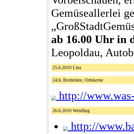
Gemüseallerlei g
„GroßStadtGemüs
ab 16.00 Uhr in 
Leopoldau, Autob
25.6.2010 Linz
24,6. Breitenlee, Ortskerne
http://www.was-
26.6.2010 Weidling
http://www.ban