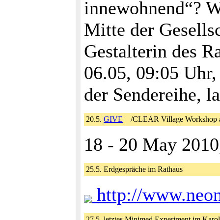
innewohnend“? Was
Mitte der Gesells
Gestalterin des R
06.05, 09:05 Uhr
der Sendereihe, l
20.5.
GIVE
/CLEAR Village Workshop 
18 - 20 May 2010
25.5. Erdgespräche im Rathaus
http://www.neon
27.5. letztes Minimed Experiment im Karo