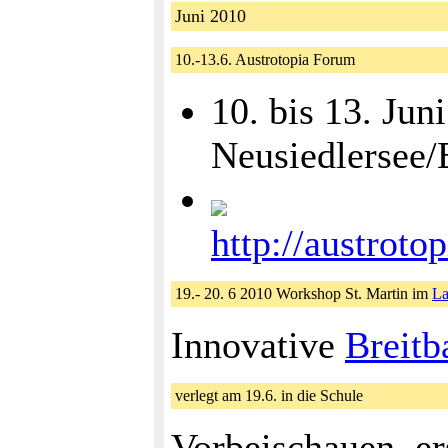
Juni 2010
10.-13.6. Austrotopia Forum
10. bis 13. Ju
Neusiedlersee/
http://austrot
19.- 20. 6 2010 Workshop St. Martin im
La
Innovative
Breitb
verlegt am 19.6. in die Schule
Vorbeischauen, er