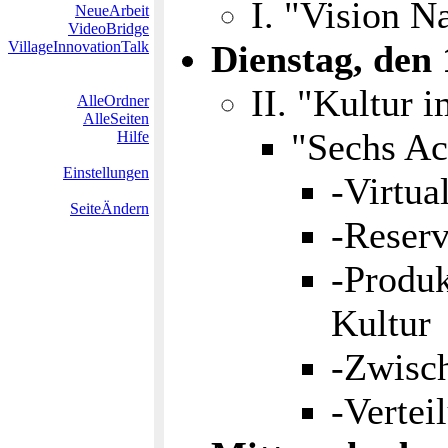
I. "Vision N
NeueArbeit
VideoBridge
VillageInnovationTalk
Dienstag, den 
II. "Kultur 
AlleOrdner
AlleSeiten
"Sechs Ac
Hilfe
Einstellungen
-Virtua
SeiteÄndern
-Reserv
-Produk
Kultur
-Zwisc
-Vertei