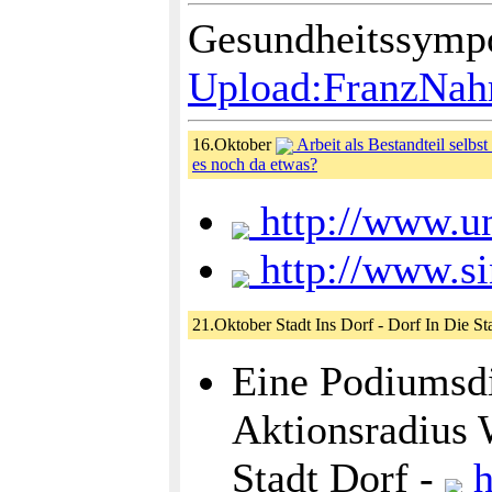
Gesundheitssymp
Upload:FranzNahr
16.Oktober
Arbeit als Bestandteil selbs
es noch da etwas?
http://www.un
http://www.sin
21.Oktober Stadt Ins Dorf - Dorf In Die St
Eine Podiumsdi
Aktionsradius 
Stadt Dorf -
h