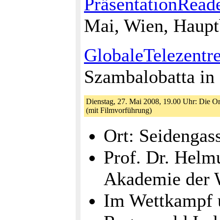
PräsentationRead
Mai, Wien, Haupt
GlobaleTelezentr
Szambalobatta in
Dienstag, 27. Mai 2008, 19.00 Uhr: Die 
(mit Filmvorführung)
Ort: Seidengas
Prof. Dr. Helm
Akademie der 
Im Wettkampf u