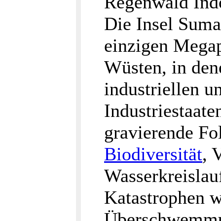
Regenwald Indon
Die Insel Sumat
einzigen Megap
Wüsten, in den
industriellen u
Industriestaate
gravierende Fo
Biodiversität
, 
Wasserkreislau
Katastrophen w
Überschwemmun