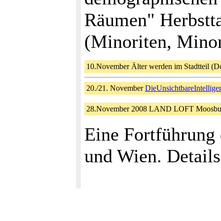
Räumen" Herbstt
(Minoriten, Minor
10.November Älter werden im Stadtteil (D
20./21. November
DieUnsichtbareIntellige
28.November 2008 LAND LOFT Moosbu
Eine Fortführung 
und Wien. Detail