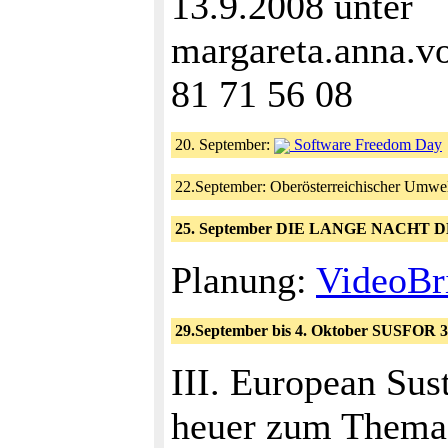
13.9.2008 unter
margareta.anna.v
81 71 56 08
20. September:
Software Freedom Day
22.September: Oberösterreichischer Umwe
25. September DIE LANGE NACHT
Planung:
VideoBr
29.September bis 4. Oktober SUSFOR 3
III. European Su
heuer zum Thema 