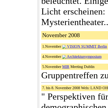
beleuchtet. Einig
Licht erscheinen:
Mysterientheater..
November 2008
1.November
VISION SUMMIT Berlin
4.November
Architektursymposium
5.November
MIR
Meeting Dublin
Gruppentreffen z
7. bis 8. November 2008 Wels: LAND
" Perspektiven fü
demographischen 