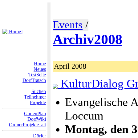
Events
/
Archiv2008
Home
April 2008
Neues
TestSeite
KulturDialog G
DorfTratsch
Suchen
Teilnehmer
Evangelische 
Projekte
Loccum
GartenPlan
DorfWiki
OrdnerProjekte_alt
Montag, den 
Dörfer