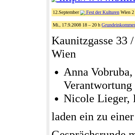
12.September
Fest der Kulturen
Wien 2
Mi., 17.9.2008 18 – 20 h
Grundeinkomme
Kaunitzgasse 33 /
Wien
Anna Vobruba, 
Verantwortung
Nicole Lieger, 
laden ein zu einer
Gesprächsrunde m