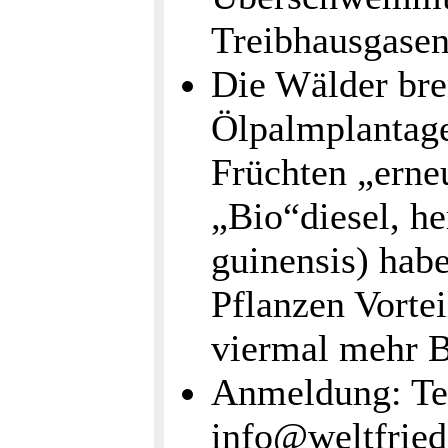
Treibhausgasen
Die Wälder bre
Ölpalmplantage
Früchten „erneu
„Bio“diesel, he
guinensis) hab
Pflanzen Vortei
viermal mehr B
Anmeldung: Tel
info@weltfried