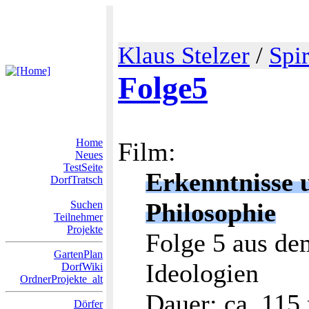
Klaus Stelzer
/
Spi
Folge5
Home
Film:
Neues
TestSeite
Erkenntnisse 
DorfTratsch
Philosophie
Suchen
Teilnehmer
Projekte
Folge 5 aus de
GartenPlan
Ideologien
DorfWiki
OrdnerProjekte_alt
Dauer: ca. 115
Dörfer