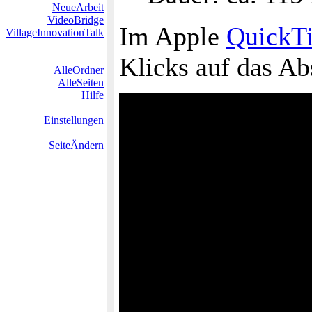
NeueArbeit
VideoBridge
Im Apple
QuickT
VillageInnovationTalk
Klicks auf das Ab
AlleOrdner
AlleSeiten
Hilfe
Einstellungen
SeiteÄndern