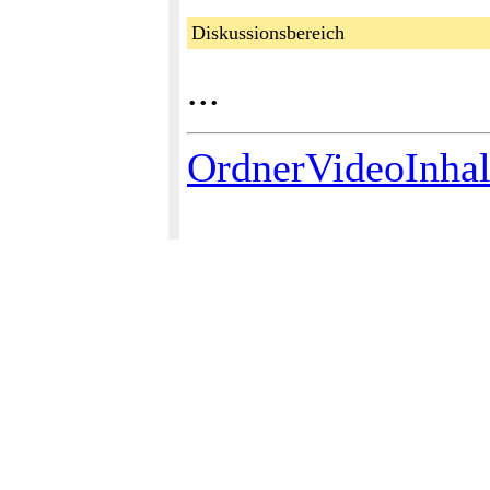
Diskussionsbereich
...
OrdnerVideoInhal