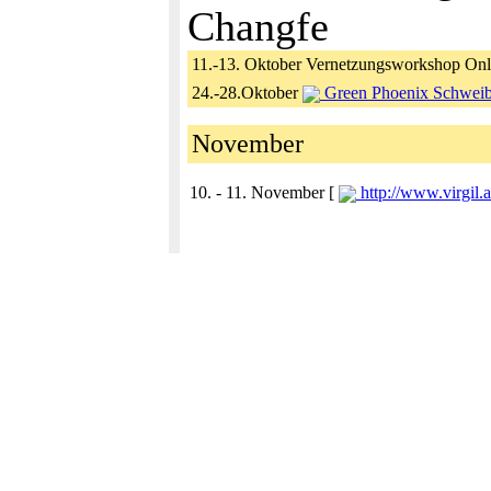
Changfe
11.-13. Oktober Vernetzungsworkshop Onli
24.-28.Oktober
Green Phoenix Schweib
November
10. - 11. November [
http://www.virgil.a