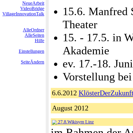
NeueArbeit
15.6. Manfred S
VideoBridge
VillageInnovationTalk
Theater
AlleOrdner
15. - 17.5. in 
AlleSeiten
Hilfe
Akademie
Einstellungen
ev. 17.-18. Jun
SeiteÄndern
Vorstellung b
6.6.2012
KlösterDerZukunf
August 2012
27.8.Wikisym Linz
im Rahmen der Ar