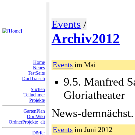
Events
/
Archiv2012
Home
Events
im Mai
Neues
TestSeite
9.5. Manfred S
DorfTratsch
Suchen
Gloriatheater
Teilnehmer
Projekte
News-demnächst.
GartenPlan
DorfWiki
OrdnerProjekte_alt
Events
im Juni 2012
Dörfer