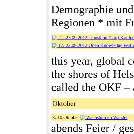
Demographie und 
Regionen * mit F
21.-23.09.2012 Transition (Un-) Konf
17.-22.09.2012 Open Knowledge Festiv
this year, global
the shores of Hel
called the OKF – a
Oktober
8.-10.Oktober
Wachstum im Wandel
abends Feier / ges