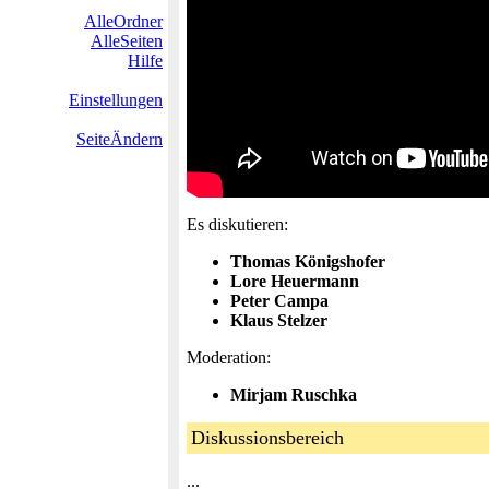
AlleOrdner
AlleSeiten
Hilfe
Einstellungen
SeiteÄndern
Es diskutieren:
Thomas Königshofer
Lore Heuermann
Peter Campa
Klaus Stelzer
Moderation:
Mirjam Ruschka
Diskussionsbereich
...