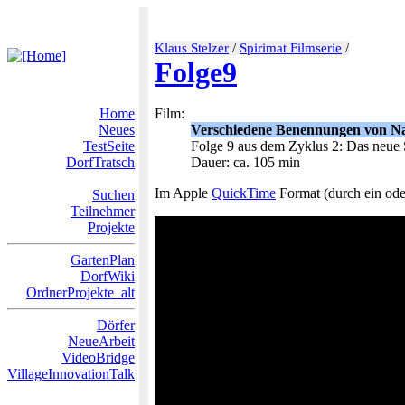
Klaus Stelzer
/
Spirimat Filmserie
/
Folge9
Home
Film:
Neues
Verschiedene Benennungen von Nat
TestSeite
Folge 9 aus dem Zyklus 2: Das neue 
DorfTratsch
Dauer: ca. 105 min
Im Apple
QuickTime
Format (durch ein oder
Suchen
Teilnehmer
Projekte
GartenPlan
DorfWiki
OrdnerProjekte_alt
Dörfer
NeueArbeit
VideoBridge
VillageInnovationTalk