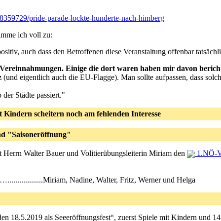
08359729/pride-parade-lockte-hunderte-nach-himberg
imme ich voll zu:
itiv, auch dass den Betroffenen diese Veranstaltung offenbar tatsächlich
hen Vereinnahmungen. Einige die dort waren haben mir davon berich
z
(und eigentlich auch die EU-Flagge). Man sollte aufpassen, dass solc
der Städte passiert."
 Kindern scheitern noch am fehlenden Interesse
nd "Saisoneröffnung"
 Herrn Walter Bauer und Volitierübungsleiterin Miriam den
1.NÖ-Vo
............…..................Miriam, Nadine, Walter, Fritz, Werner und Helga
n den 18.5.2019 als Seeeröffnungsfest“, zuerst Spiele mit Kindern und