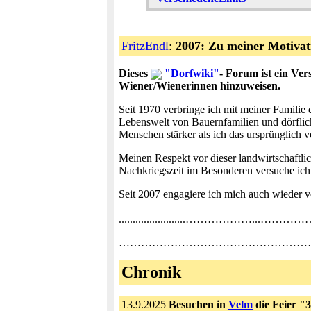
FritzEndl
:
2007: Zu meiner Motivati
Dieses
"Dorfwiki"
- Forum ist ein Ve
Wiener/Wienerinnen hinzuweisen.
Seit 1970 verbringe ich mit meiner Familie 
Lebenswelt von Bauernfamilien und dörflic
Menschen stärker als ich das ursprünglich v
Meinen Respekt vor dieser landwirtschaftli
Nachkriegszeit im Besonderen versuche ich
Seit 2007 engagiere ich mich auch wieder v
........................………………...…………………….
…………………………………………………………………….
Chronik
13.9.2025
Besuchen in
Velm
die Feier "