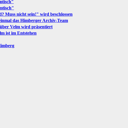
mtisch"
mtisch"
d? Muss nicht sein!" wird beschlossen
 einmal das Himberger Archiv-Team
über Velm wird präsentiert
lm ist im Entstehen
Himberg