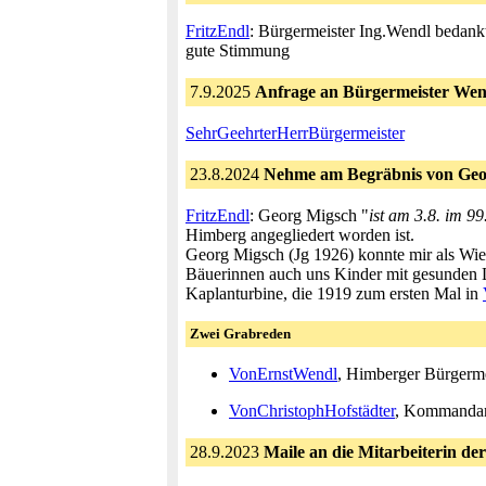
FritzEndl
: Bürgermeister Ing.Wendl bedank
gute Stimmung
7.9.2025
Anfrage an Bürgermeister We
SehrGeehrterHerrBürgermeister
23.8.2024
Nehme am Begräbnis von Georg
FritzEndl
: Georg Migsch "
ist am 3.8. im 99
Himberg angegliedert worden ist.
Georg Migsch (Jg 1926) konnte mir als Wie
Bäuerinnen auch uns Kinder mit gesunden L
Kaplanturbine, die 1919 zum ersten Mal in
Zwei Grabreden
VonErnstWendl
, Himberger Bürgerme
VonChristophHofstädter
, Kommandant
28.9.2023
Maile an die Mitarbeiterin der