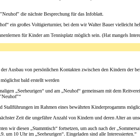
Neuhof" die nächste Besprechung für das Infoblatt.
f“ ein großes Voltigierturnier, bei dem wir Walter Bauer vielleicht he
nenlernen für Kinder am Tennisplatz möglich sein. (Hat mangels Interes
ist der Ausbau von persönlichen Kontakten zwischen den Kindern der
möglichst bald erstellt werden
aligen „Seeheurigen“ und am „Neuhof“ gemeinsam mit dem Reitverein 
 "Neuhof"“
ind Stallführungen im Rahmen eines bewährten Kinderprogamms möglic
ächster Zeit die ungefähre Anzahl von Kindern und deren Alter an uns
en wir diesen „Stammtisch“ fortsetzen, um auch nach der „Sommersai
. um 10 Uhr im „Seeheurigen“. Eingeladen sind alle Interessierten.“