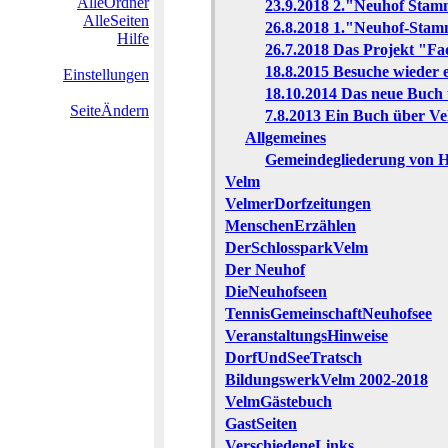
AlleOrdner
23.9.2018 2."Neuhof Stam
AlleSeiten
26.8.2018 1."Neuhof-Stam
Hilfe
26.7.2018 Das Projekt "Fa
18.8.2015 Besuche wieder
Einstellungen
18.10.2014 Das neue Buch 
SeiteÄndern
7.8.2013 Ein Buch über Ve
Allgemeines
Gemeindegliederung von 
Velm
VelmerDorfzeitungen
MenschenErzählen
DerSchlossparkVelm
Der Neuhof
DieNeuhofseen
TennisGemeinschaftNeuhofsee
VeranstaltungsHinweise
DorfUndSeeTratsch
BildungswerkVelm 2002-2018
VelmGästebuch
GastSeiten
VerschiedeneLinks