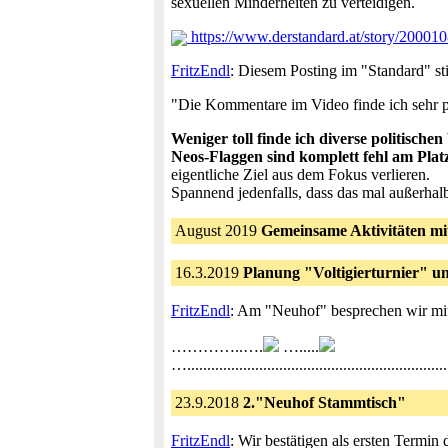
sexuellen Minderheiten zu verteidigen.
https://www.derstandard.at/story/20001
FritzEndl
: Diesem Posting im "Standard" st
"Die Kommentare im Video finde ich sehr pos
Weniger toll finde ich diverse politisc
Neos-Flaggen sind komplett fehl am Plat
eigentliche Ziel aus dem Fokus verlieren.
Spannend jedenfalls, dass das mal außerhalb 
August 2019
Gemeinsame Aktivitäten mit
16.3.2019
Planung "Voltigierturnier" u
FritzEndl
: Am "Neuhof" besprechen wir mit
…………..….
….....
….....................................................
23.9.2018
2."Neuhof Stammtisch"
FritzEndl
: Wir bestätigen als ersten Termi