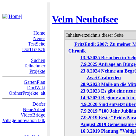
Velm Neuhofsee
Home
Inhaltsverzeichnis dieser Seite
Neues
TestSeite
FritzEndl: 2007: Zu meiner Mo
DorfTratsch
Chronik
13.9.2025 Besuchen in Vel
Suchen
7.9.2025 Anfrage an Bür
Teilnehmer
23.8.2024 Nehme am Begräb
Projekte
Zwei Grabreden
GartenPlan
28.9.2023 Maile an die Mit
DorfWiki
23.9.2023 Es gibt eine neu
OrdnerProjekte_alt
14.9.2020 Beginne auch in
Dörfer
4.9.2020 Sind entsetzt übe
NeueArbeit
7.9.2019 "100 Jahr Jubil
VideoBridge
7.9.2019 Erste "Pride-Pa
VillageInnovationTalk
August 2019 Gemeinsame Ak
16.3.2019 Planung "Voltig