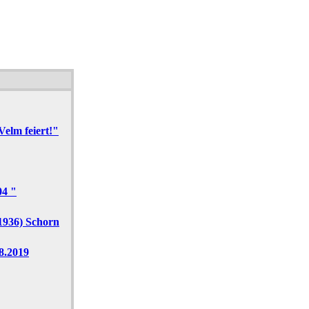
elm feiert!"
04 "
1936) Schorn
8.2019