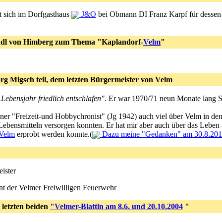
t sich im Dorfgasthaus
J&O
bei Obmann DI Franz Karpf für dessen B
ndl von Himberg zum Thema "Kaplandorf-
Velm
"
 Migsch teil, dem letzten Bürgermeister von Velm
.Lebensjahr friedlich entschlafen"
. Er war 1970/71 neun Monate lang 
ner "Freizeit-und Hobbychronist" (Jg 1942) auch viel über Velm in de
ebensmitteln versorgen konnten. Er hat mir aber auch über das Leben
Velm
erprobt werden konnte.(
Dazu meine "Gedanken" am 30.8.2019
ister
 der Velmer Freiwilligen Feuerwehr
 letzten beiden
"Velmer-Blattln am 8.6. und 20.10.2004
"