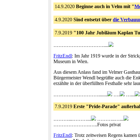
14.9.2020
Beginne auch in Velm mit "
Me
4.9.2020
Sind entsetzt über
die Verbauu
7.9.2019
"100 Jahr Jubiläum Kaplan T
…………………………....
FritzEndl
: Im Jahr 1919 wurde in der Stric
Museum in Wien.
Aus diesem Anlass fand im Velmer Gasthaus 
Bürgermeister Wendl begrüßte auch die Enk
erzählte in der überfüllten Festhalle sehr l
……………………….......
….
…...
7.9.2019
Erste "Pride-Parade" außerha
………...………...
………..…...
………………….…..Fotos privat
FritzEndl
: Trotz zeitweisen Regens kamen 