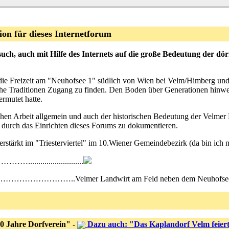
on für dieses Internetforum
rsuch, auch mit Hilfe des Internets auf die große Bedeutung der 
die Freizeit am "Neuhofsee 1" südlich von Wien bei Velm/Himberg und m
he Traditionen Zugang zu finden. Den Boden über Generationen hinweg 
ermutet hatte.
chen Arbeit allgemein und auch der historischen Bedeutung der Velmer
 durch das Einrichten dieses Forums zu dokumentieren.
erstärkt im "Triesterviertel" im 10.Wiener Gemeindebezirk (da bin ich 
..........................
.Velmer Landwirt am Feld neben dem Neuhofsee
30 Jahre Dorfverein" -
Dazu auch: "Das Kaplandorf Velm feier