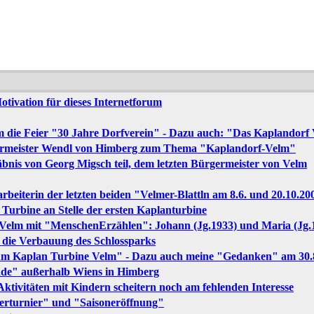
tivation für dieses Internetforum
m die Feier "30 Jahre Dorfverein" - Dazu auch: "Das Kaplandorf V
germeister Wendl von Himberg zum Thema "Kaplandorf-Velm"
nis von Georg Migsch teil, dem letzten Bürgermeister von Velm
arbeiterin der letzten beiden "Velmer-Blattln am 8.6. und 20.10.20
e Turbine an Stelle der ersten Kaplanturbine
 Velm mit "MenschenErzählen": Johann (Jg.1933) und Maria (Jg.
r die Verbauung des Schlossparks
äum Kaplan Turbine Velm" - Dazu auch meine "Gedanken" am 30.
rade" außerhalb Wiens in Himberg
tivitäten mit Kindern scheitern noch am fehlenden Interesse
ierturnier" und "Saisoneröffnung"