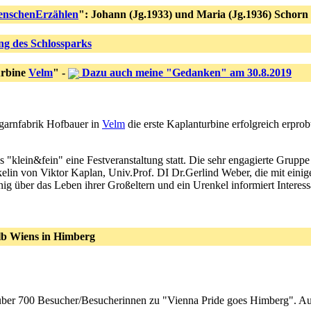
nschenErzählen
": Johann (Jg.1933) und Maria (Jg.1936) Schorn
ng des Schlossparks
urbine
Velm
" -
Dazu auch meine "Gedanken" am 30.8.2019
kgarnfabrik Hofbauer in
Velm
die erste Kaplanturbine erfolgreich erprob
"klein&fein" eine Festveranstaltung statt. Die sehr engagierte Gruppe
elin von Viktor Kaplan, Univ.Prof. DI Dr.Gerlind Weber, die mit ein
aunig über das Leben ihrer Großeltern und ein Urenkel informiert Intere
lb Wiens in Himberg
über 700 Besucher/Besucherinnen zu "Vienna Pride goes Himberg". Auc