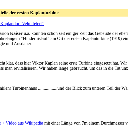
telle der ersten Kaplanturbine
Kaplandorf Velm feiert"
Marion
Kaiser
u.a. konnten schon seit einiger Zeit das Gebäude der eh
 jahrelangem "Hindernislauf" am Ort der ersten Kaplanturbine (1919) 
gie und Ausdauer!
t klar, dass hier Viktor Kaplan seine erste Turbine eingesetzt hat. Wir
uss man revitalisieren. Wir haben lange gebraucht, um das in die Tat um
er dunklen) Turbinenhaus .................und der Blick zum unteren Teil der 
 + Video aus Wikipedia
mit einer Länge von 7m einem Durchmesser v