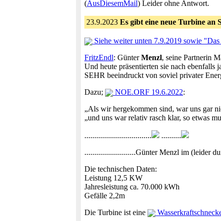
(
AusDiesemMail
) Leider ohne Antwort.
23.9.2023
Es gibt eine neue Turbine an S
Siehe weiter unten 7.9.2019 sowie "Das 
FritzEndl
: Günter
Menzl
, seine Partnerin 
Und heute präsentierten sie nach ebenfalls
SEHR beeindruckt von soviel privater Ener
Dazu;
NOE.ORF 19.6.2022
:
„Als wir hergekommen sind, war uns gar nich
„und uns war relativ rasch klar, so etwas m
..................................
..........
..........................Günter Menzl im (leid
Die technischen Daten:
Leistung 12,5 KW
Jahresleistung ca. 70.000 kWh
Gefälle 2,2m
Die Turbine ist eine
Wasserkraftschnecke