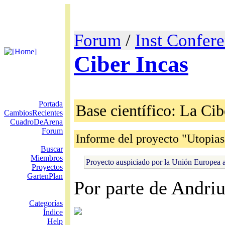
Forum
/
Inst Confere
Ciber Incas
Portada
Base científico: La Ci
CambiosRecientes
CuadroDeArena
Forum
Informe del proyecto "Utopias
Buscar
Miembros
Proyecto auspiciado por la Unión Europea a
Proyectos
GartenPlan
Por parte de Andriu
Categorías
Índice
Help