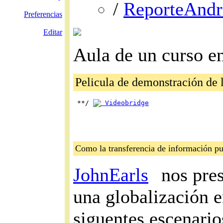
/
ReporteAndr
Preferencias
Editar
Aula de un curso en
Pelicula de demonstración de l
 **/ 
 Videobridge
Como la transferencia de información pu
JohnEarls
nos pres
una globalización 
siguentes escenari