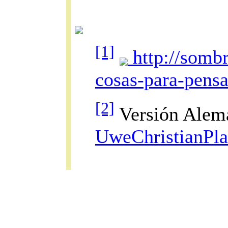
[1]
http://somb
cosas-para-pensa
[2]
Versión Alem
UweChristianPla