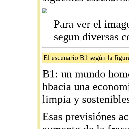
Para ver el imag
segun diversas c
El escenario B1 según la figur
B1: un mundo homo
hbacia una economí
limpia y sostenible
Esas previsiónes ac