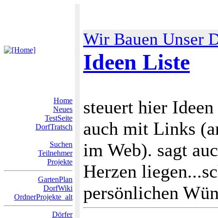
Wir Bauen Unser D
Ideen Liste
Home
steuert hier Idee
Neues
TestSeite
auch mit Links (
DorfTratsch
im Web). sagt au
Suchen
Teilnehmer
Projekte
Herzen liegen...sc
GartenPlan
persönlichen Wüns
DorfWiki
OrdnerProjekte_alt
Dörfer