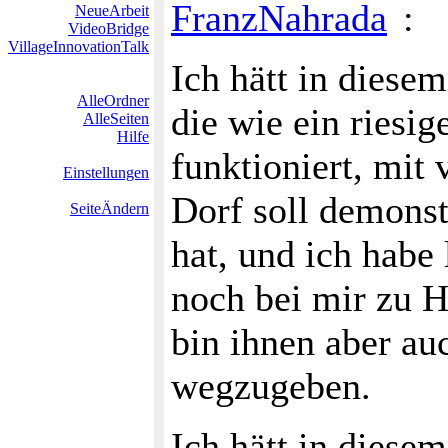
FranzNahrada
:
NeueArbeit
VideoBridge
VillageInnovationTalk
Ich hätt in diesem
AlleOrdner
die wie ein riesi
AlleSeiten
Hilfe
funktioniert, mit
Einstellungen
Dorf soll demonst
SeiteÄndern
hat, und ich habe
noch bei mir zu H
bin ihnen aber au
wegzugeben.
Ich hätt in diese