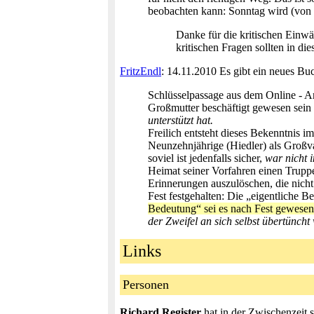
beobachten kann: Sonntag wird (von 
Danke für die kritischen Einwä
kritischen Fragen sollten in die
FritzEndl
: 14.11.2010 Es gibt ein neues Bu
Schlüsselpassage aus dem Online - Ar
Großmutter beschäftigt gewesen sein 
unterstützt hat.
Freilich entsteht dieses Bekenntnis 
Neunzehnjährige (Hiedler) als Großva
soviel ist jedenfalls sicher,
war nicht 
Heimat seiner Vorfahren einen Truppe
Erinnerungen auszulöschen, die nicht 
Fest festgehalten: Die „eigentliche B
Bedeutung“ sei es nach Fest gewesen,
der Zweifel an sich selbst übertünch
Links
Personen
Richard Register
hat in der Zwischenzeit 