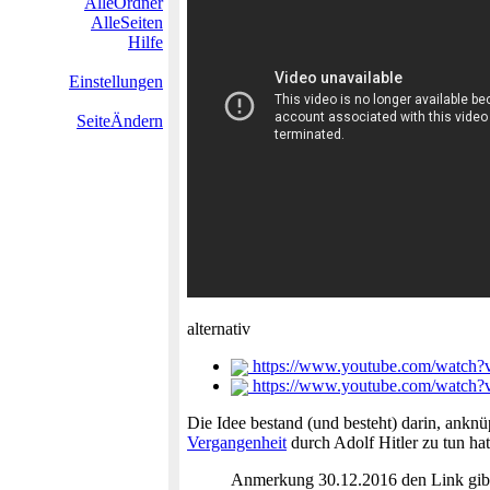
AlleOrdner
AlleSeiten
Hilfe
Einstellungen
SeiteÄndern
alternativ
https://www.youtube.com/watch
https://www.youtube.com/wat
Die Idee bestand (und besteht) darin, ankn
Vergangenheit
durch Adolf Hitler zu tun hat 
Anmerkung 30.12.2016 den Link gibts