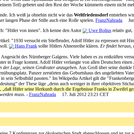
einem Teil) gebetet und den Rest der Woche kümmerts einem nicht meh
nde. Ich weiß ja ohnehin nicht wie das
Weltfriedensdorf
entstehen wir
ser langen Phase der Stille auch eine Rolle spielen.
FranzNahrada
Jun
ch: "Hitler von innen". Ich kenne den Autor
Uwe Bolius
relativ gut,
tikel: "1930 versucht ein Stiefbruder, Adolf Hitler zu erpressen mit 
soll.
Hans Frank
sollte Hitlers Ahnenreihe klären.
Er findet heraus,
im Angesicht des Nürnberger Galgens. Viele haben es zu entkräften vers
ter in Frage kommt. Adolf Hitler verlangte von allen Deutschen einen A
in der Lage, seinen Großvater anzugeben.
Aus Groll über seine dunkle 
nübungsplatz. Panzer zerstörten das Geburtshaus des ungeliebten Vaters
in sein Selbstbild passten." Im Wikipedia Artikel gilt die "Frankenber
edeutung“ der These läge „denn auch weniger in ihrer objektiven Sticha
 „daß Hitler seine Herkunft durch die Ergebnisse Franks in Zweifel g
t werden muss
. -
FranzNahrada
17. Juli 2012 23:21 CET
seine 7 Konferenzen zur ökologischen Stadt abgeschlossen und ist zur w