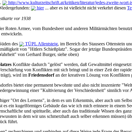
..
http://www.kulturzeitschrift.at/kritiken/literatur/jedes-zweite-wo
 Wiedergefunden:
hier
... aber es ist vielleicht nicht verkehrt diesen
Te
ostkarte vor 1938
 der Roten Armee, vom Bundesheer und anderen Militärmächten benutzt
 entwickeln.
Süden des
TÜPL Allentsteig
, im Bereich des Stausees Ottenstein u
tmäßigkeit von "Hitlers Schießplatz". Sogar der jetzige Bundespräsident
ahrheit" von Gerhard Burger, siehe oben)
atzes
Konflikte dadurch "gelöst" werden, daß Gewaltmittel eingesetzt 
schärfung von Konflikten mit sich bringt und in einer Zeit der rapi
trägt), wird im
Friedensdorf
an der kreativen Lösung von Konflikten g
dorfes bietet eine permanent bewohnte und also nicht inszenierte "Wel
edergewinnung einer "Kultivierung der Verschiedenheit" sinnlich vor A
achiger "Ort des Lernens", in dem es um Erkenntnis, aber auch um Selbs
st es ein kugelförmiges Gebäude das wie ich mich erinnere in einem See 
nschaftliche und spirituelle, aber auch das traditionale Wissen des gan
ussten in dem wir uns schmerzhaft auch selber erkennen müssen) über 
ück führt.
nen" recherchieren und verbinden auf diese Weise jede Frage der Besu