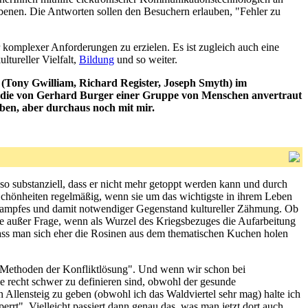
benen. Die Antworten sollen den Besuchern erlauben, "Fehler zu
r komplexer Anforderungen zu erzielen. Es ist zugleich auch eine
tureller Vielfalt,
Bildung
und so weiter.
 (Tony Gwilliam, Richard Register, Joseph Smyth) im
dee, die von Gerhard Burger einer Gruppe von Menschen anvertraut
ben, aber durchaus noch mit mir.
t so substanziell, dass er nicht mehr getoppt werden kann und durch
Schönheiten regelmäßig, wenn sie um das wichtigste in ihrem Leben
zkampfes und damit notwendiger Gegenstand kultureller Zähmung. Ob
ünde außer Frage, wenn als Wurzel des Kriegsbezuges die Aufarbeitung
 dass man sich eher die Rosinen aus dem thematischen Kuchen holen
ve Methoden der Konfliktlösung". Und wenn wir schon bei
ie recht schwer zu definieren sind, obwohl der gesunde
Allensteig zu geben (obwohl ich das Waldviertel sehr mag) halte ich
errt". Vielleicht passiert dann genau das, was man jetzt dort auch