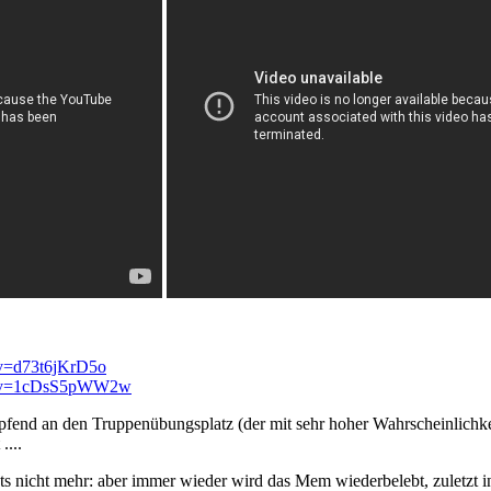
?v=d73t6jKrD5o
ch?v=1cDsS5pWW2w
üpfend an den Truppenübungsplatz (der mit sehr hoher Wahrscheinlichk
....
 nicht mehr: aber immer wieder wird das Mem wiederbelebt, zuletzt 