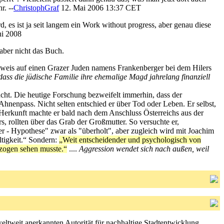
r. --
ChristophGraf
12. Mai 2006 13:37 CET
d, es ist ja seit langem ein Work without progress, aber genau diese
i 2008
 aber nicht das Buch.
Hinweis auf einen Grazer Juden namens Frankenberger bei dem Hilers
 dass die jüdische Familie ihre ehemalige Magd jahrelang finanziell
ucht. Die heutige Forschung bezweifelt immerhin, dass der
hnenpass. Nicht selten entschied er über Tod oder Leben. Er selbst,
Herkunft machte er bald nach dem Anschluss Österreichs aus der
, rollten über das Grab der Großmutter. So versuchte er,
ger - Hypothese" zwar als "überholt", aber zugleich wird mit Joachim
ltigkeit.“ Sondern:
„Weit entscheidender und psychologisch von
ezogen sehen musste.“
....
Aggression wendet sich nach außen, weil
eltweit anerkannten Autorität für nachhaltige Stadtentwicklung