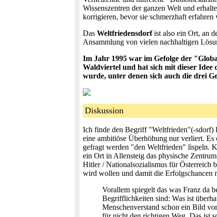
Wissenszentren der ganzen Welt und erhalte
korrigieren, bevor sie schmerzhaft erfahre
Das
Weltfriedensdorf
ist also ein Ort, an 
Ansammlung von vielen nachhaltigen Lösung
Im Jahr 1995 war im Gefolge der "Globa
Waldviertel und hat sich mit dieser Ide
wurde, unter denen sich auch die drei 
Diskussion
Ich finde den Begriff "Weltfrieden"(-sdorf)
eine ambitiöse Überhöhung nur verliert. Es
gefragt werden "den Weltfrieden" lispeln
ein Ort in Allensteig das physische Zentrum
Hitler / Nationalsozialismus für Österreic
wird wollen und damit die Erfolgschancen m
Vorallem spiegelt das was Franz da b
Begrifflichkeiten sind: Was ist über
Menschenverstand schon ein Bild von 
für nicht den richtigen Weg. Das ist 