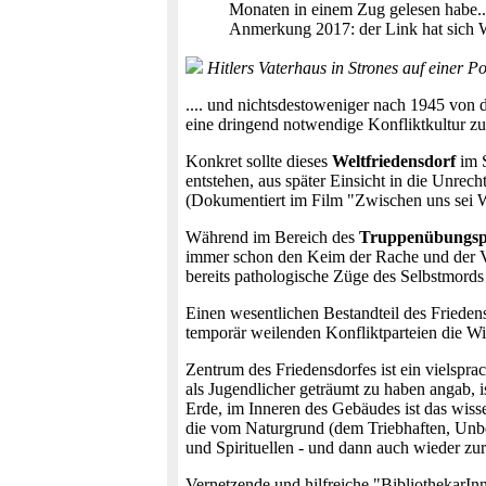
Monaten in einem Zug gelesen habe.
Anmerkung 2017: der Link hat sich
Hitlers Vaterhaus in Strones auf einer P
.... und nichtsdestoweniger nach 1945 von
eine dringend notwendige Konfliktkultur zu
Konkret sollte dieses
Weltfriedensdorf
im 
entstehen, aus später Einsicht in die Unrech
(Dokumentiert im Film "Zwischen uns sei W
Während im Bereich des
Truppenübungspl
immer schon den Keim der Rache und der Ver
bereits pathologische Züge des Selbstmords 
Einen wesentlichen Bestandteil des Friedens
temporär weilenden Konfliktparteien die Wi
Zentrum des Friedensdorfes ist ein vielspr
als Jugendlicher geträumt zu haben angab, i
Erde, im Inneren des Gebäudes ist das wisse
die vom Naturgrund (dem Triebhaften, Unbew
und Spirituellen - und dann auch wieder zur
Vernetzende und hilfreiche "BibliothekarIn