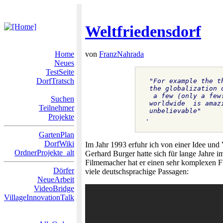
Weltfriedensdorf
Home
von
FranzNahrada
Neues
TestSeite
DorfTratsch
"For example the t
 the globalization 
  a few (only a few
Suchen
 worldwide  is amaz
Teilnehmer
 unbelievable"
Projekte
.                  
GartenPlan
DorfWiki
Im Jahr 1993 erfuhr ich von einer Idee und
OrdnerProjekte_alt
Gerhard Burger hatte sich für lange Jahre i
Filmemacher hat er einen sehr komplexen Fil
Dörfer
viele deutschsprachige Passagen:
NeueArbeit
VideoBridge
VillageInnovationTalk