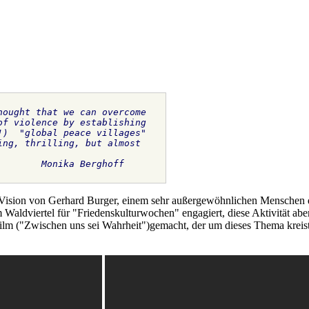
hought that we can overcome 
of violence by establishing 
!)  "global peace villages" 
ing, thrilling, but almost 
        
Monika Berghoff
 Vision von Gerhard Burger, einem sehr außergewöhnlichen Menschen de
m Waldviertel für "Friedenskulturwochen" engagiert, diese Aktivität ab
m ("Zwischen uns sei Wahrheit")gemacht, der um dieses Thema kreist. L