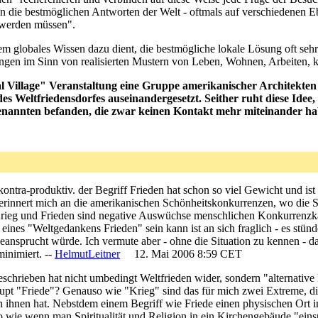
n die bestmöglichen Antworten der Welt - oftmals auf verschiedenen E
n werden müssen".
dem globales Wissen dazu dient, die bestmögliche lokale Lösung oft seh
en im Sinn von realisierten Mustern von Leben, Wohnen, Arbeiten, kul
l Village" Veranstaltung eine Gruppe amerikanischer Architekten
e des Weltfriedensdorfes auseinandergesetzt. Seither ruht diese I
Genannten befanden, die zwar keinen Kontakt mehr miteinander ha
 kontra-produktiv. der Begriff Frieden hat schon so viel Gewicht und is
 erinnert mich an die amerikanischen Schönheitskonkurrenzen, wo die 
. Krieg und Frieden sind negative Auswüchse menschlichen Konkurren
 eines "Weltgedankens Frieden" sein kann ist an sich fraglich - es st
h beansprucht würde. Ich vermute aber - ohne die Situation zu kennen -
inimiert. --
HelmutLeitner
12. Mai 2006 8:59 CET
eschrieben hat nicht umbedingt Weltfrieden wider, sondern "alternati
haupt "Friede"? Genauso wie "Krieg" sind das für mich zwei Extreme, d
ihnen hat. Nebstdem einem Begriff wie Friede einen physischen Ort in 
so wie wenn man Spiritualität und Religion in ein Kirchengebäude "einsp