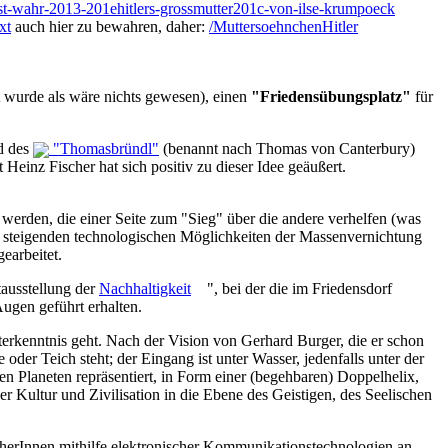
rt-ist-wahr-2013-201ehitlers-grossmutter201c-von-ilse-krumpoeck
xt
auch hier zu bewahren, daher:
/MuttersoehnchenHitler
 wurde als wäre nichts gewesen), einen
"Friedensübungsplatz"
für
nd des
"Thomasbründl"
(benannt nach Thomas von Canterbury)
 Heinz Fischer hat sich positiv zu dieser Idee geäußert.
werden, die einer Seite zum "Sieg" über die andere verhelfen (was
de steigenden technologischen Möglichkeiten der Massenvernichtung
earbeitet.
tausstellung der
Nachhaltigkeit
", bei der die im Friedensdorf
ugen geführt erhalten.
terkenntnis geht. Nach der Vision von Gerhard Burger, die er schon
oder Teich steht; der Eingang ist unter Wasser, jedenfalls unter der
zen Planeten repräsentiert, in Form einer (begehbaren) Doppelhelix,
Kultur und Zivilisation in die Ebene des Geistigen, des Seelischen
cherInnen mithilfe elektronischer Kommunikationstechnologien an