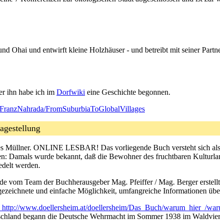
nd Ohai und entwirft kleine Holzhäuser - und betreibt mit seiner Partner
er ihn habe ich im
Dorfwiki
eine Geschichte begonnen.
i?FranzNahrada/FromSuburbiaToGlobalVillages
ragestellung
s Müllner. ONLINE LESBAR! Das vorliegende Buch versteht sich als 
en: Damals wurde bekannt, daß die Bewohner des fruchtbaren Kulturla
edelt werden.
de vom Team der Buchherausgeber Mag. Pfeiffer / Mag. Berger erstellt) 
gezeichnete und einfache Möglichkeit, umfangreiche Informationen über
http://www.doellersheim.at/doellersheim/Das_Buch/warum_hier_/wa
tschland begann die Deutsche Wehrmacht im Sommer 1938 im Waldviertel