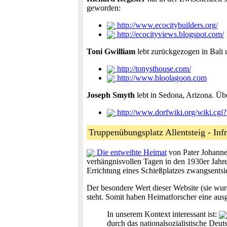
geworden:
http://www.ecocitybuilders.org/
http://ecocityviews.blogspot.com/
Toni Gwilliam
lebt zurückgezogen in Bali u
http://tonysthouse.com/
http://www.bloolagoon.com
Joseph Smyth
lebt in Sedona, Arizona. Üb
http://www.dorfwiki.org/wiki.cg
Truppenübungsplatz Allentsteig - Inf
Die entweihte Heimat
von Pater Johanne
verhängnisvollen Tagen in den 1930er Jahr
Errichtung eines Schießplatzes zwangsentsi
Der besondere Wert dieser Website (sie wur
steht. Somit haben Heimatforscher eine aus
In unserem Kontext interessant ist:
durch das nationalsozialistische Deu