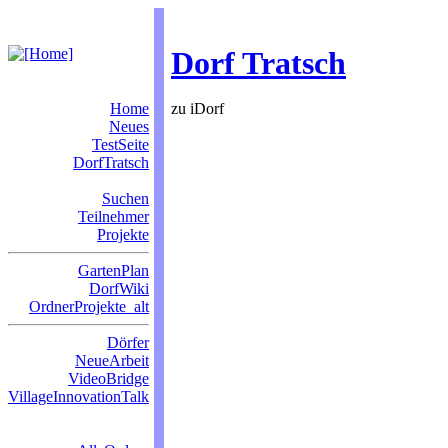
Dorf Tratsch
Home
zu iDorf
Neues
TestSeite
DorfTratsch
Suchen
Teilnehmer
Projekte
GartenPlan
DorfWiki
OrdnerProjekte_alt
Dörfer
NeueArbeit
VideoBridge
VillageInnovationTalk