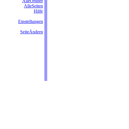
AlleOrdner
AlleSeiten
Hilfe
Einstellungen
SeiteÄndern