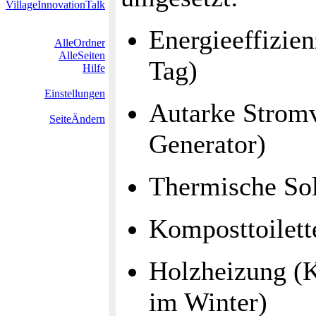
VillageInnovationTalk
Energieeffizie
AlleOrdner
AlleSeiten
Tag)
Hilfe
Einstellungen
Autarke Stromv
SeiteÄndern
Generator)
Thermische Sol
Komposttoilett
Holzheizung (
im Winter)