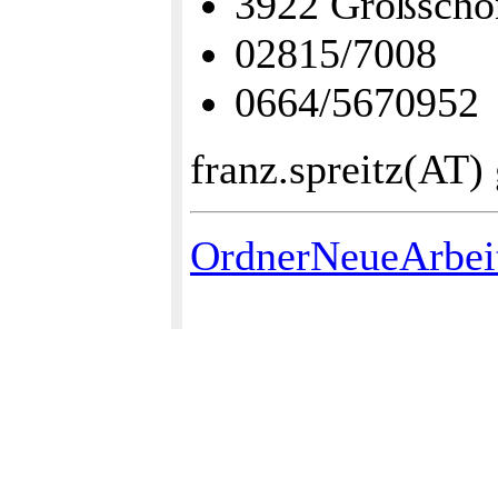
3922 Großschö
02815/7008
0664/5670952
franz.spreitz(AT)
OrdnerNeueArbei