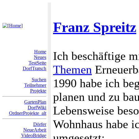
Franz Spreitz
Home
Ich beschäftige m
Neues
TestSeite
Themen
Erneuerba
DorfTratsch
1990 habe ich be
Suchen
Teilnehmer
Projekte
planen und zu bau
GartenPlan
Lebensweise beso
DorfWiki
OrdnerProjekte_alt
Wohnhaus habe ic
Dörfer
NeueArbeit
umgesetzt:
VideoBridge