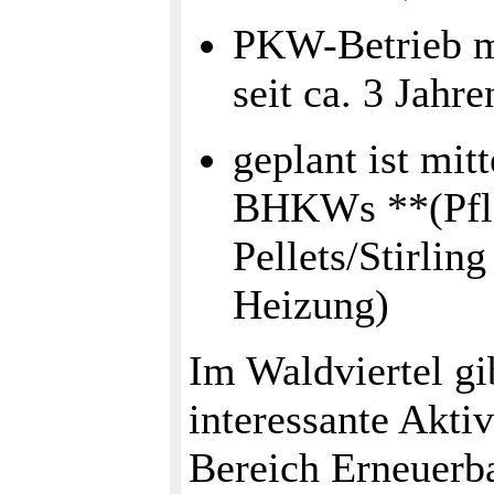
PKW-Betrieb mi
seit ca. 3 Jahre
geplant ist mit
BHKWs **(Pfla
Pellets/Stirli
Heizung)
Im Waldviertel gib
interessante Akti
Bereich Erneuerba