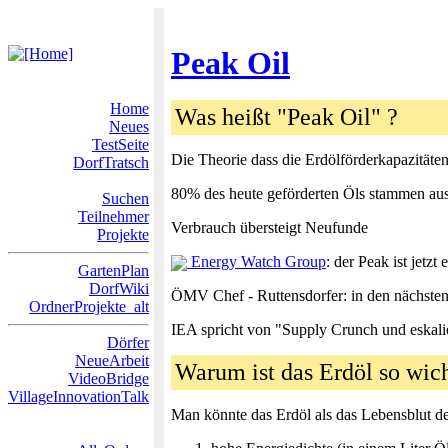
Peak Oil
Home
Was heißt "Peak Oil" ?
Neues
TestSeite
Die Theorie dass die Erdölförderkapazitäten
DorfTratsch
80% des heute geförderten Öls stammen aus
Suchen
Teilnehmer
Verbrauch übersteigt Neufunde
Projekte
Energy Watch Group
: der Peak ist jetzt e
GartenPlan
DorfWiki
ÖMV Chef - Ruttensdorfer: in den nächsten
OrdnerProjekte_alt
IEA spricht von "Supply Crunch und eskali
Dörfer
NeueArbeit
Warum ist das Erdöl so wic
VideoBridge
VillageInnovationTalk
Man könnte das Erdöl als das Lebensblut der