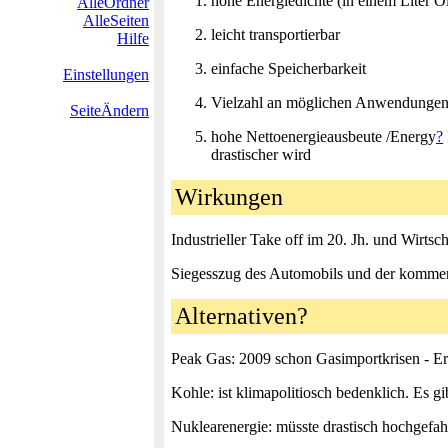
hohe Energiedichte (in einem Liter Öl
AlleOrdner
AlleSeiten
leicht transportierbar
Hilfe
einfache Speicherbarkeit
Einstellungen
Vielzahl an möglichen Anwendunge
SeiteÄndern
hohe Nettoenergieausbeute /Energy
?
drastischer wird
Wirkungen
Industrieller Take off im 20. Jh. und Wirts
Siegesszug des Automobils und der kommerz
Alternativen?
Peak Gas: 2009 schon Gasimportkrisen - Erd
Kohle: ist klimapolitiosch bedenklich. Es 
Nuklearenergie: müsste drastisch hochgefa