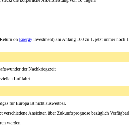
 steckt die körperliche Arbeitsleistung von 10 Tagen)
n
Return on
Energy
investment) am Anfang 100 zu 1, jetzt immer noch 
chaftswunder der Nachkriegszeit
iellen Luftfahrt
gas für Europa ist nicht ausweitbar.
gibt verschiedene Ansichten über Zukunftsprognose bezüglich Verfügbark
hren werden,