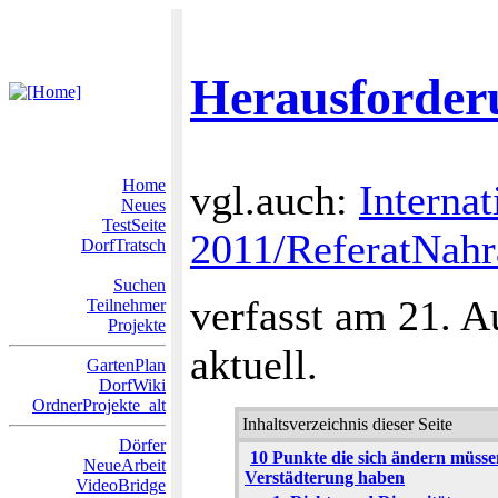
Herausforder
Home
vgl.auch:
Interna
Neues
TestSeite
2011/ReferatNahr
DorfTratsch
Suchen
verfasst am 21. 
Teilnehmer
Projekte
aktuell.
GartenPlan
DorfWiki
OrdnerProjekte_alt
Inhaltsverzeichnis dieser Seite
Dörfer
10 Punkte die sich ändern müsse
NeueArbeit
Verstädterung haben
VideoBridge