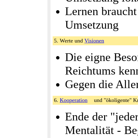
Lernen brauch
Umsetzung
5. Werte und
Visionen
Die eigne Beso
Reichtums kenn
Gegen die Alle
6.
Kooperation
und "ökoligente" K
Ende der "jeder
Mentalität - Be