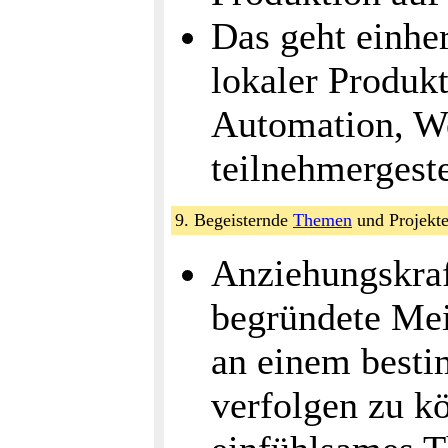
Das geht einh
lokaler Produk
Automation, We
teilnehmergest
9. Begeisternde
Themen
und Projek
Anziehungskraf
begründete Mei
an einem besti
verfolgen zu kö