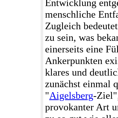
Entwicklung entge
menschliche Entfa
Zugleich bedeute
zu sein, was beka
einerseits eine Fü
Ankerpunkten exis
klares und deutlic
zunächst einmal qu
"
Aigelsberg
-Ziel"
provokanter Art u