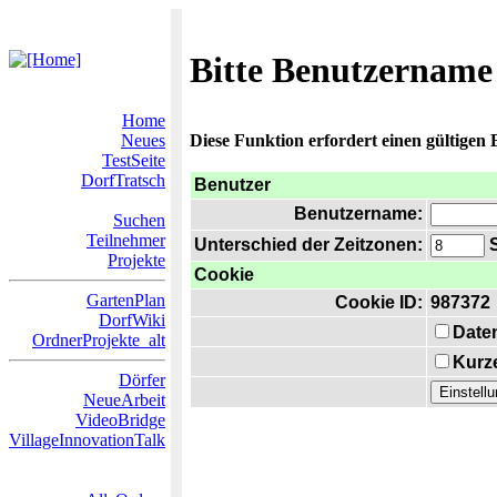
Bitte Benutzername
Home
Neues
Diese Funktion erfordert einen gültigen
TestSeite
DorfTratsch
Benutzer
Benutzername:
Suchen
Teilnehmer
Unterschied der Zeitzonen:
S
Projekte
Cookie
GartenPlan
Cookie ID:
987372
DorfWiki
Date
OrdnerProjekte_alt
Kurze
Dörfer
NeueArbeit
VideoBridge
VillageInnovationTalk