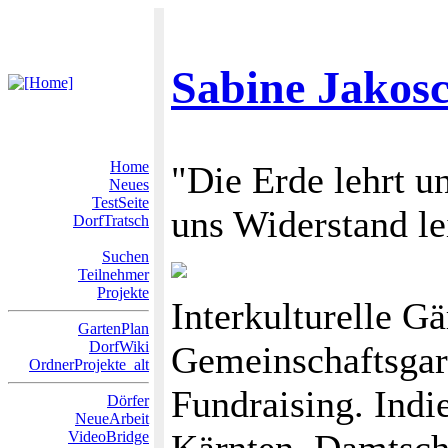
Sabine Jakos
Home
"Die Erde lehrt un
Neues
TestSeite
uns Widerstand le
DorfTratsch
Suchen
Teilnehmer
Projekte
Interkulturelle G
GartenPlan
DorfWiki
Gemeinschaftsgar
OrdnerProjekte_alt
Fundraising. Indi
Dörfer
NeueArbeit
VideoBridge