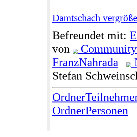
Damtschach vergröße
Befreundet mit:
E
von
Community 
FranzNahrada
N
Stefan Schweinsc
OrdnerTeilnehme
OrdnerPersonen