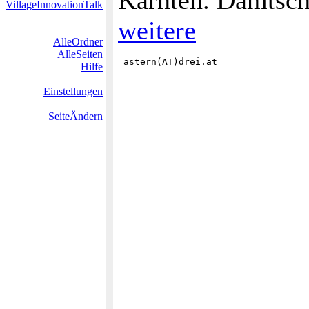
Kärnten. Damtsc
VillageInnovationTalk
weitere
AlleOrdner
AlleSeiten
Hilfe
Einstellungen
SeiteÄndern