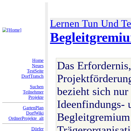
Lernen Tun Und Te
Begleitgremi
Home
Das Erfordernis,
Neues
TestSeite
Projektförderun
DorfTratsch
Suchen
bezieht sich nu
Teilnehmer
Projekte
Ideenfindungs- 
GartenPlan
DorfWiki
Begleitgremium 
OrdnerProjekte_alt
Trägerorganisat
Dörfer