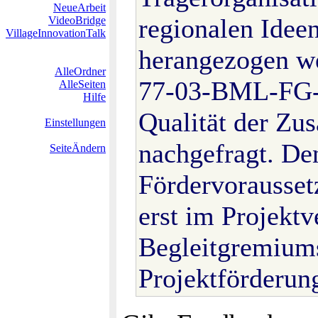
NeueArbeit
regionalen Idee
VideoBridge
VillageInnovationTalk
herangezogen we
AlleOrdner
77-03-BML-FG-1
AlleSeiten
Hilfe
Qualität der Z
Einstellungen
nachgefragt. De
SeiteÄndern
Fördervorausset
erst im Projekt
Begleitgremiums
Projektförderung