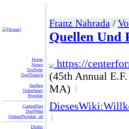
Franz Nahrada
/
Vo
Quellen Und 
Home
https://centerfo
Neues
TestSeite
(45th Annual E.F.
DorfTratsch
MA)
˧
Suchen
Teilnehmer
Projekte
DiesesWiki:Will
GartenPlan
DorfWiki
˧
OrdnerProjekte_alt
Dörfer