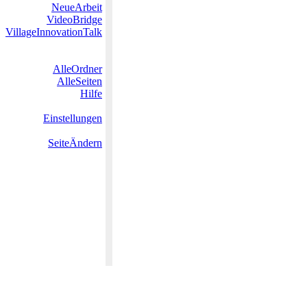
NeueArbeit
VideoBridge
VillageInnovationTalk
AlleOrdner
AlleSeiten
Hilfe
Einstellungen
SeiteÄndern