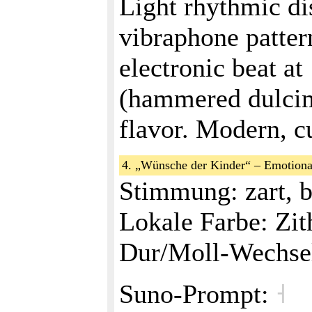
Light rhythmic d
vibraphone pattern
electronic beat a
(hammered dulcim
flavor. Modern, cu
4. „Wünsche der Kinder“ – Emotion
Stimmung: zart, 
Lokale Farbe: Zit
Dur/Moll‑Wechs
Suno‑Prompt:
˧