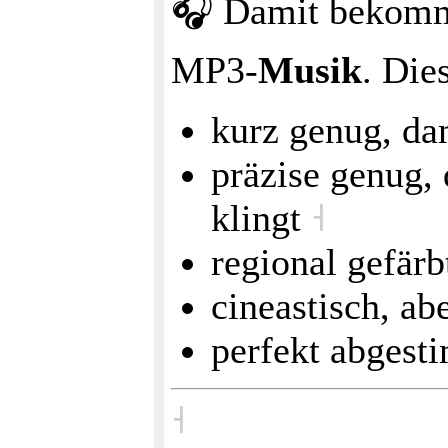
🎧 Damit bekomms
MP3‑
Musik
. Die
kurz genug, da
präzise genug,
klingt
˧
regional gefärb
cineastisch, ab
perfekt abges
˧