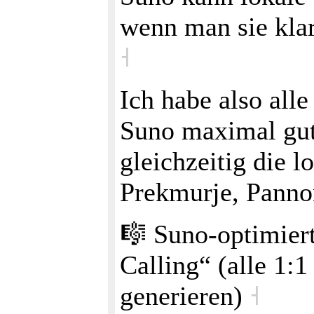
wenn man sie kla
˧
Ich habe also all
Suno maximal gut
gleichzeitig die l
Prekmurje, Pannon
🎼 Suno‑optimier
Calling“ (alle 1
generieren)
˧