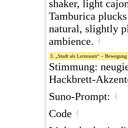
shaker, light cajo
Tamburica plucks f
natural, slightly p
ambience.
˧
3. „Stadt als Lernraum“ – Bewegun
Stimmung: neugie
Hackbrett‑Akzen
Suno‑Prompt:
˧
Code
˧