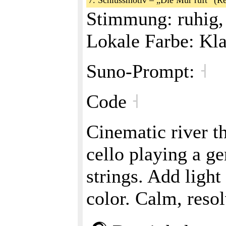
7. Schlussmotiv – „Die Mur ruft“ (Re
Stimmung: ruhig, 
Lokale Farbe: Kla
Suno‑Prompt:
˧
Code
˧
Cinematic river th
cello playing a ge
strings. Add light
color. Calm, res