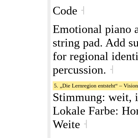
Code
˧
Emotional piano 
string pad. Add s
for regional ident
percussion.
˧
5. „Die Lernregion entsteht“ – Visio
Stimmung: weit, i
Lokale Farbe: Hor
Weite
˧