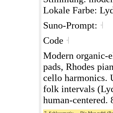
Lokale Farbe: Lyd
Suno‑Prompt:
˧
Code
˧
Modern organic-el
pads, Rhodes piano
cello harmonics. 
folk intervals (Ly
human-centered.