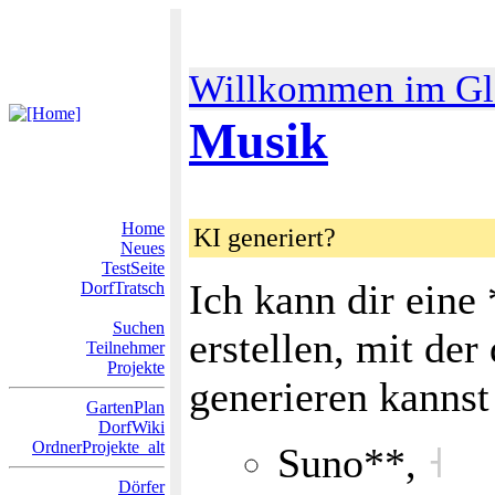
Willkommen im Gl
Musik
Home
KI generiert?
Neues
TestSeite
Ich kann dir eine
DorfTratsch
Suchen
erstellen, mit de
Teilnehmer
Projekte
generieren kanns
GartenPlan
DorfWiki
OrdnerProjekte_alt
Suno**,
˧
Dörfer