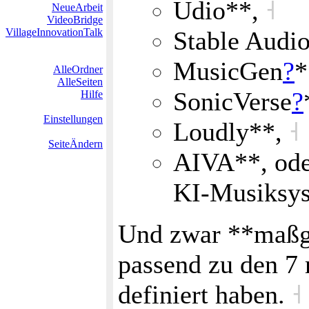
Udio**,
˧
NeueArbeit
VideoBridge
VillageInnovationTalk
Stable Audi
MusicGen
?
*
AlleOrdner
AlleSeiten
SonicVerse
?
Hilfe
Einstellungen
Loudly**,
˧
SeiteÄndern
AIVA**, ode
KI‑Musiksy
Und zwar **maßge
passend zu den 7
definiert haben.
˧