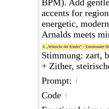
BPM). Add gentle
accents for region
energetic, modern
Arnalds meets min
4. „Wünsche der Kinder“ – Emotionaler H
Stimmung: zart, 
+ Zither, steiris
Prompt:
˧
Code
˧