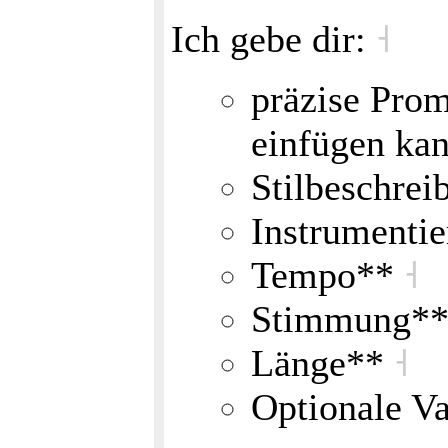
Ich gebe dir:
˧
präzise Prom
einfügen ka
Stilbeschre
Instrumenti
Tempo**
˧
Stimmung*
Länge**
˧
Optionale V