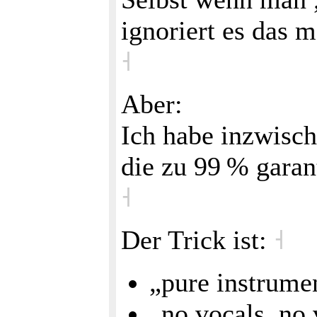
ignoriert es das 
˧
Aber:
Ich habe inzwisc
die zu 99 % gara
˧
Der Trick ist:
˧
„pure instrume
„no vocals, no 