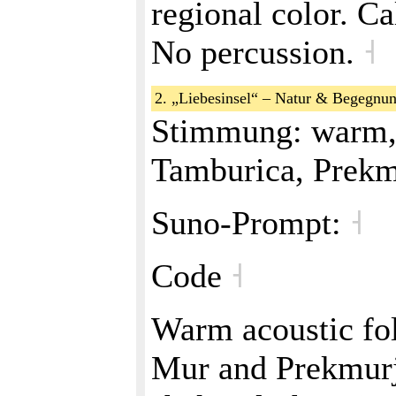
regional color. C
No percussion.
˧
2. „Liebesinsel“ – Natur & Begegnu
Stimmung: warm, 
Tamburica, Prek
Suno‑Prompt:
˧
Code
˧
Warm acoustic fol
Mur and Prekmurje