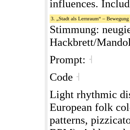
influences. Inclu
3. „Stadt als Lernraum“ – Bewegun
Stimmung: neugie
Hackbrett/Mandol
Prompt:
˧
Code
˧
Light rhythmic di
European folk co
patterns, pizzicat