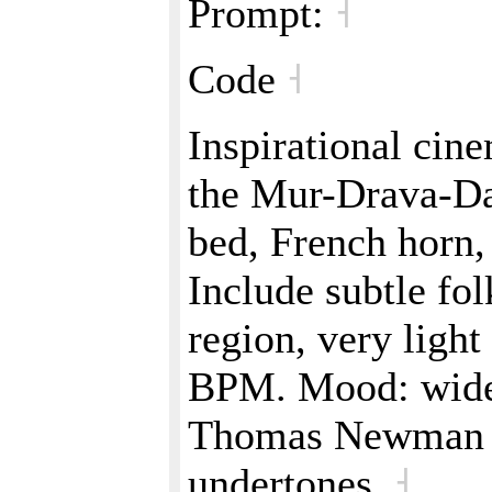
Prompt:
˧
Code
˧
Inspirational cin
the Mur-Drava-Da
bed, French horn, 
Include subtle fo
region, very ligh
BPM. Mood: wide, 
Thomas Newman w
undertones.
˧