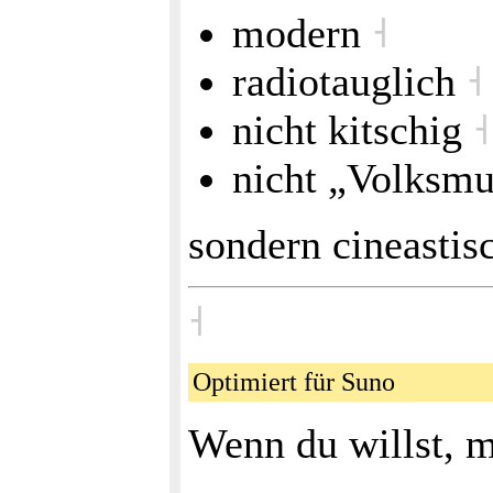
modern
˧
radiotauglich
˧
nicht kitschig
˧
nicht „Volksm
sondern cineastis
˧
Optimiert für Suno
Wenn du willst, m