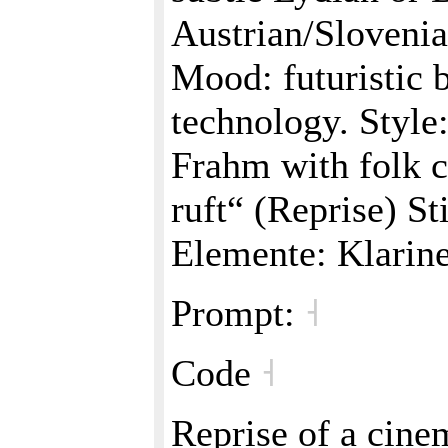
Austrian/Sloveni
Mood: futuristic
technology. Style
Frahm with folk c
ruft“ (Reprise) S
Elemente: Klarin
Prompt:
˧
Code
˧
Reprise of a cine