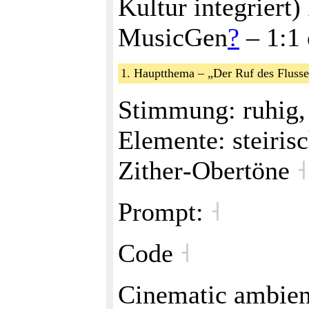
Kultur integriert
MusicGen
?
– 1:1 
1. Hauptthema – „Der Ruf des Flusse
Stimmung: ruhig, 
Elemente: steirisc
Zither‑Obertöne
˧
Prompt:
˧
Code
˧
Cinematic ambient