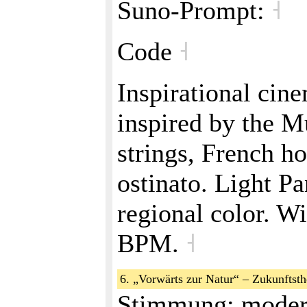
Suno‑Prompt:
˧
Code
˧
Inspirational cin
inspired by the 
strings, French ho
ostinato. Light Pa
regional color. Wi
BPM.
˧
6. „Vorwärts zur Natur“ – Zukunftst
Stimmung: modern