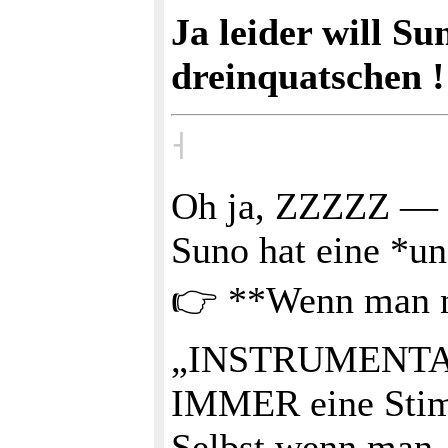
Ja leider will S
dreinquatschen !
˧
Oh ja, ZZZZZ — 
Suno hat eine *u
👉 **Wenn man ni
„INSTRUMENTAL 
IMMER eine Stim
Selbst wenn man „