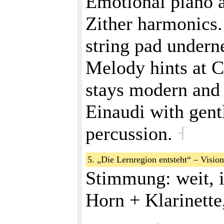
Emotional piano a
Zither harmonics
string pad underne
Melody hints at C
stays modern and 
Einaudi with gent
percussion.
˧
5. „Die Lernregion entsteht“ – Visio
Stimmung: weit, i
Horn + Klarinett