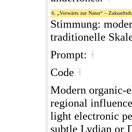
6. „Vorwärts zur Natur“ – Zukunftst
Stimmung: modern
traditionelle Ska
Prompt:
˧
Code
˧
Modern organic-e
regional influenc
light electronic p
subtle Lydian or 