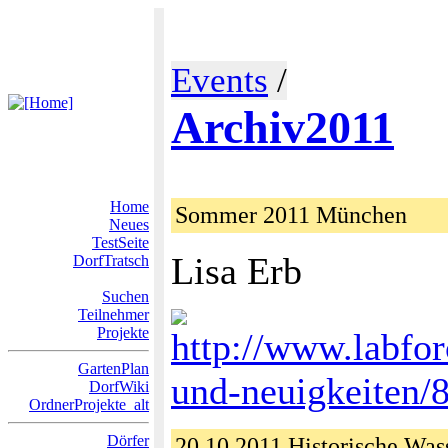
Events
/
Archiv2011
Home
Sommer 2011 München
Neues
TestSeite
Lisa Erb
DorfTratsch
Suchen
Teilnehmer
Projekte
http://www.labfor
GartenPlan
und-neuigkeiten/
DorfWiki
OrdnerProjekte_alt
Dörfer
20.10.2011 Historische Was