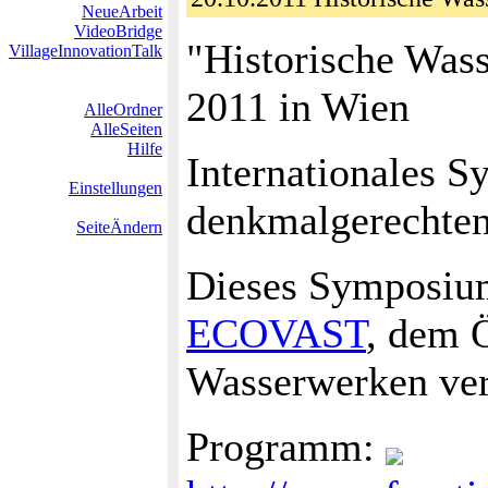
NeueArbeit
VideoBridge
"Historische Wass
VillageInnovationTalk
2011 in Wien
AlleOrdner
AlleSeiten
Hilfe
Internationales S
Einstellungen
denkmalgerechten
SeiteÄndern
Dieses Symposium
ECOVAST
, dem 
Wasserwerken vera
Programm: