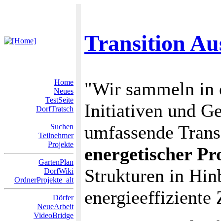
Transition Au
Home
"Wir sammeln in 
Neues
TestSeite
Initiativen und G
DorfTratsch
umfassende Tran
Suchen
Teilnehmer
Projekte
energetischer Pr
GartenPlan
Strukturen in Hin
DorfWiki
OrdnerProjekte_alt
energieeffiziente
Dörfer
NeueArbeit
VideoBridge