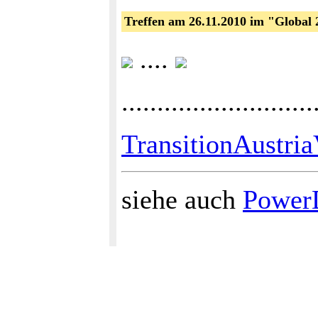
Treffen am 26.11.2010 im "Global
....
...........................
TransitionAustri
siehe auch
Power