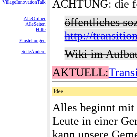
ACHTUNG: die fol
VillageInnovationTalk
öffentliches s
AlleOrdner
AlleSeiten
Hilfe
http://transiti
Einstellungen
Wiki im Aufba
SeiteÄndern
AKTUELL:
Trans
Idee
Alles beginnt mit
Leute in einer Ge
kann unsere Geme