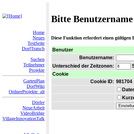
Bitte Benutzername
Home
Neues
Diese Funktion erfordert einen gültigen
TestSeite
DorfTratsch
Benutzer
Benutzername:
Suchen
Teilnehmer
Unterschied der Zeitzonen:
S
Projekte
Cookie
GartenPlan
Cookie ID:
981704
DorfWiki
Date
OrdnerProjekte_alt
Kurze
Dörfer
NeueArbeit
VideoBridge
VillageInnovationTalk