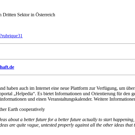
 Dritten Sektor in Österreich
p?rubrique31
haft.de
nd haben auch im Internet eine neue Plattform zur Verfügung, um über I
ebportal „Helpedia“. Es bietet Informationen und Orientierung für den 
nformationen und einen Veranstaltungskalender. Weitere Informatione
her Earth cooperatively
s about a better future for a better future actually to start happening
eas are quite vague, untested properly against all the other ideas that 