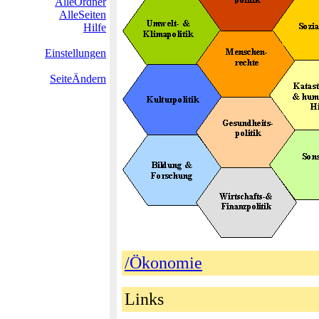
AlleOrdner
AlleSeiten
Hilfe
Einstellungen
SeiteÄndern
/Ökonomie
Links