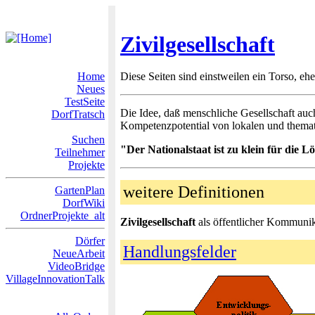
Zivilgesellschaft
Home
Diese Seiten sind einstweilen ein Torso, eh
Neues
TestSeite
Die Idee, daß menschliche Gesellschaft auch
DorfTratsch
Kompetenzpotential von lokalen und themat
Suchen
"Der Nationalstaat ist zu klein für die
Teilnehmer
Projekte
weitere Definitionen
GartenPlan
DorfWiki
OrdnerProjekte_alt
Zivilgesellschaft
als öffentlicher Kommunika
Dörfer
Handlungsfelder
NeueArbeit
VideoBridge
VillageInnovationTalk