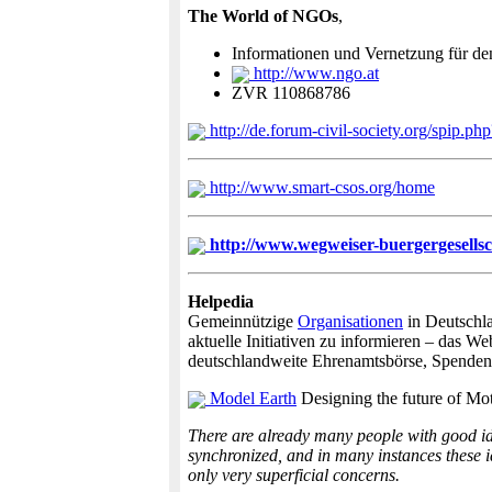
The World of NGOs
,
Informationen und Vernetzung für den
http://www.ngo.at
ZVR 110868786
http://de.forum-civil-society.org/spip.ph
http://www.smart-csos.org/home
http://www.wegweiser-buergergesellsc
Helpedia
Gemeinnützige
Organisationen
in Deutschla
aktuelle Initiativen zu informieren – das W
deutschlandweite Ehrenamtsbörse, Spendeni
Model Earth
Designing the future of Mot
There are already many people with good idea
synchronized, and in many instances these id
only very superficial concerns.