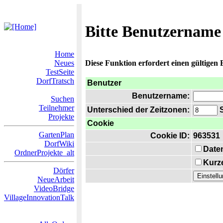
Bitte Benutzername
Home
Neues
Diese Funktion erfordert einen gültigen
TestSeite
DorfTratsch
Benutzer
Benutzername:
Suchen
Teilnehmer
Unterschied der Zeitzonen:
S
Projekte
Cookie
GartenPlan
Cookie ID:
963531
DorfWiki
Date
OrdnerProjekte_alt
Kurze
Dörfer
NeueArbeit
VideoBridge
VillageInnovationTalk