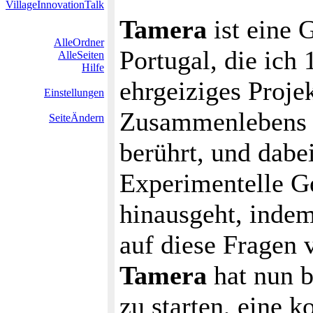
VillageInnovationTalk
Tamera
ist eine 
AlleOrdner
Portugal, die ich 
AlleSeiten
Hilfe
ehrgeiziges Proje
Einstellungen
Zusammenlebens a
SeiteÄndern
berührt, und dabe
Experimentelle Ge
hinausgeht, indem
auf diese Fragen v
Tamera
hat nun b
zu starten, eine 