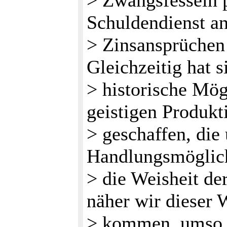
> Zwangsfesseln p
Schuldendienst a
> Zinsansprüchen 
Gleichzeitig hat s
> historische Mög
geistigen Produkt
> geschaffen, die
Handlungsmöglich
> die Weisheit de
näher wir dieser 
> kommen, umso k