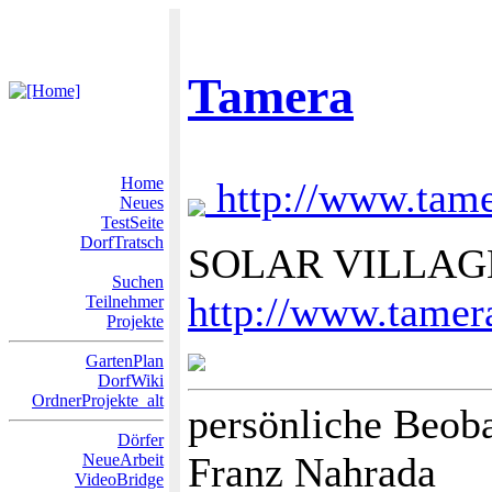
Tamera
Home
http://www.tame
Neues
TestSeite
DorfTratsch
SOLAR VILLAG
Suchen
http://www.tame
Teilnehmer
Projekte
GartenPlan
DorfWiki
OrdnerProjekte_alt
persönliche Beob
Dörfer
Franz Nahrada
NeueArbeit
VideoBridge