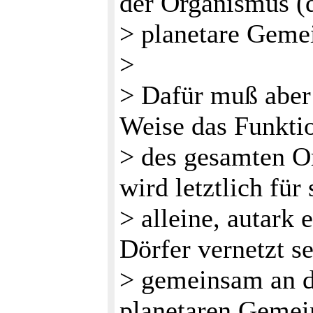
der Organismus (
> planetare Gemei
>
> Dafür muß aber 
Weise das Funkti
> des gesamten O
wird letztlich für 
> alleine, autark 
Dörfer vernetzt s
> gemeinsam an d
planetaren Gemei