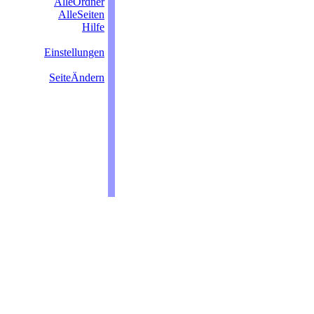
AlleOrdner
AlleSeiten
Hilfe
Einstellungen
SeiteÄndern