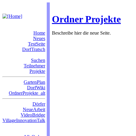
Ordner Projekte
Home
Beschreibe hier die neue Seite.
Neues
TestSeite
DorfTratsch
Suchen
Teilnehmer
Projekte
GartenPlan
DorfWiki
OrdnerProjekte_alt
Dörfer
NeueArbeit
VideoBridge
VillageInnovationTalk